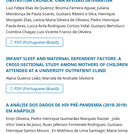
OBSTRUTIVA CRÔNICA: UMA REVISÃO INTEGRATIVA
Luiz Felipe Elias de Queiroz, Brunna Ferreira Aguiar, Juliana
Mendonça de Paula Soares, Gustavo Ribeiro e Silva, Henrique
Morgado Elias, Letícia Maria Silveira de Oliveira, Pedro Henrique
Paula Aires, Lucca Ávila Rodrigues Cortizo Vidal, Gustavo Bertolucci
Coimbra Chagas; Luis Vicente Franco de Oliveira
PDF (Portuguese (Brazil))
INFANT SLEEP AND MATERNAL DEPENDENT FACTORS: A
CROSS-SECTIONAL STUDY AMONG MOTHERS OF CHILDREN
ATTENDED AT A UNIVERSITY OUTPATIENT CLINIC
Alana Queiroz Leão; Marcela de Andrade Silvestre
PDF (Portuguese (Brazil))
A ANÁLISE DOS DADOS DE HIV PRÉ-PANDEMIA (2018-2019)
EM ANÁPOLIS
Enzo Oliveira, Pedro Henrique Guimarães Marques Nasser , João
Vitor Vieira de Jesus, Ruan Jeferson Fontenele Rodrigues, Gustavo
Henrique Santos Mouro , Eri Matheus de Lima Santiago; Maria Sonia