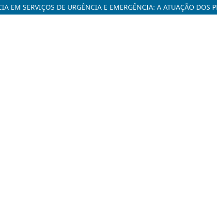
IA EM SERVIÇOS DE URGÊNCIA E EMERGÊNCIA: A ATUAÇÃO DOS P