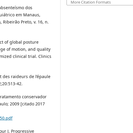
More Citation Formats
o absenteísmo dos
uiátrico em Manaus,
Ribeirão Preto, v. 16, n.
ct of global posture
nge of motion, and quality
zed clinical trial. Clinics
t des raideurs de l’épaule
;20:513-42.
 tratamento conservador
aulo; 2009 [citado 2017
50.pdf
our J. Progressive