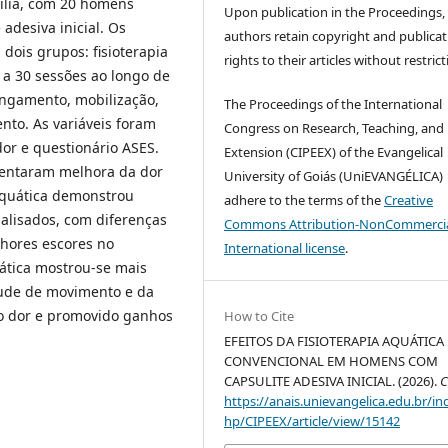
ília, com 20 homens
Upon publication in the Proceedings,
adesiva inicial. Os
authors retain copyright and publicat
dois grupos: fisioterapia
rights to their articles without restrict
 a 30 sessões ao longo de
longamento, mobilização,
The Proceedings of the International
nto. As variáveis foram
Congress on Research, Teaching, and
dor e questionário ASES.
Extension (CIPEEX) of the Evangelical
sentaram melhora da dor
University of Goiás (UniEVANGÉLICA)
 aquática demonstrou
adhere to the terms of the
Creative
alisados, com diferenças
Commons Attribution-NonCommercia
lhores escores no
International license
.
uática mostrou-se mais
tude de movimento e da
o dor e promovido ganhos
How to Cite
EFEITOS DA FISIOTERAPIA AQUÁTICA 
CONVENCIONAL EM HOMENS COM
CAPSULITE ADESIVA INICIAL. (2026).
C
https://anais.unievangelica.edu.br/in
hp/CIPEEX/article/view/15142