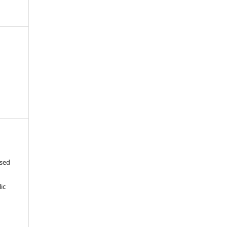
ased
c
ic