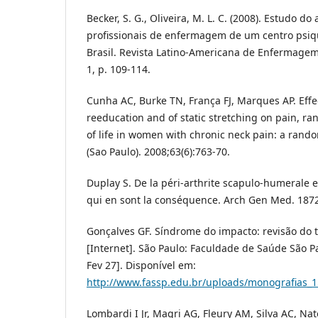
Becker, S. G., Oliveira, M. L. C. (2008). Estudo d
profissionais de enfermagem de um centro psiq
Brasil. Revista Latino-Americana de Enfermagem, 
1, p. 109-114.
Cunha AC, Burke TN, França FJ, Marques AP. Effe
reeducation and of static stretching on pain, ra
of life in women with chronic neck pain: a randomi
(Sao Paulo). 2008;63(6):763-70.
Duplay S. De la péri-arthrite scapulo-humerale e
qui en sont la conséquence. Arch Gen Med. 1872
Gonçalves GF. Síndrome do impacto: revisão do
[Internet]. São Paulo: Faculdade de Saúde São P
Fev 27]. Disponível em:
http://www.fassp.edu.br/uploads/monografias_1
Lombardi I Jr, Magri AG, Fleury AM, Silva AC, Nat