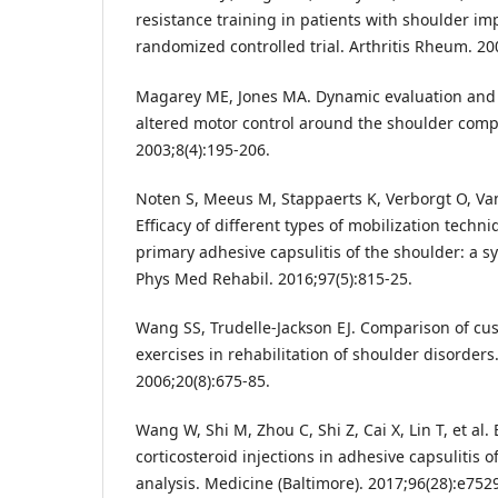
resistance training in patients with shoulder 
randomized controlled trial. Arthritis Rheum. 20
Magarey ME, Jones MA. Dynamic evaluation and
altered motor control around the shoulder comp
2003;8(4):195-206.
Noten S, Meeus M, Stappaerts K, Verborgt O, Van
Efficacy of different types of mobilization techni
primary adhesive capsulitis of the shoulder: a s
Phys Med Rehabil. 2016;97(5):815-25.
Wang SS, Trudelle-Jackson EJ. Comparison of cu
exercises in rehabilitation of shoulder disorders.
2006;20(8):675-85.
Wang W, Shi M, Zhou C, Shi Z, Cai X, Lin T, et al. 
corticosteroid injections in adhesive capsulitis 
analysis. Medicine (Baltimore). 2017;96(28):e752