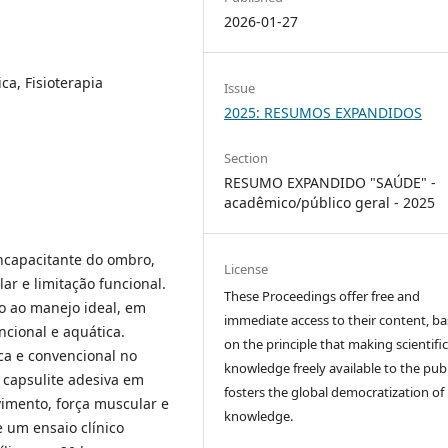
2026-01-27
ca, Fisioterapia
Issue
2025: RESUMOS EXPANDIDOS
Section
RESUMO EXPANDIDO "SAÚDE" -
acadêmico/público geral - 2025
incapacitante do ombro,
License
lar e limitação funcional.
These Proceedings offer free and
to ao manejo ideal, em
immediate access to their content, b
ncional e aquática.
on the principle that making scientifi
tica e convencional no
knowledge freely available to the publ
 capsulite adesiva em
fosters the global democratization of
vimento, força muscular e
knowledge.
e um ensaio clínico