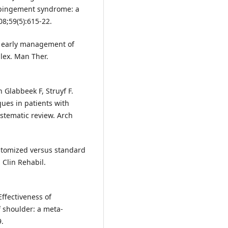
impingement syndrome: a
08;59(5):615-22.
 early management of
lex. Man Ther.
 Glabbeek F, Struyf F.
ques in patients with
ystematic review. Arch
stomized versus standard
 Clin Rehabil.
Effectiveness of
of shoulder: a meta-
9.