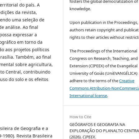
fosters the global democratization of
rritorial do país. A
knowledge.
dições da revista,
azendo uma seleção de
Upon publication in the Proceedings,
e análise. Ao final
authors retain copyright and publicat
possa expressar a
rights to their articles without restrict
gráfico em torno da
o aos projetos políticos
The Proceedings of the International
asília. Também, ao final
Congress on Research, Teaching, and
ental sobre agricultura,
Extension (CIPEEX) of the Evangelical
to Central, contribuindo
University of Goiás (UniEVANGÉLICA)
so do solo e os efeitos
adhere to the terms of the
Creative
Commons Attribution-NonCommercia
International license
.
How to Cite
GEÓGRAFOS E GEOGRAFIA NA
ileira de Geografia e a
EXPLORAÇÃO DO PLANALTO CENTRA
1980). Revista Brasileira
(2026).
CIPEEX
.