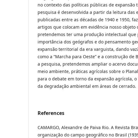
no contexto das políticas públicas de expansão te
pesquisa é desenvolvida a partir da leitura das e
publicadas entre as décadas de 1940 e 1950, f
artigos que colocam em evidência nosso objeto d
pretendemos ter uma produção intelectual que 
importância dos geógrafos e do pensamento geo
expansão territorial da era varguista, dando vazã
como a “Marcha para Oeste” e a construção de Br
a pesquisa, pretendemos ampliar o acervo docum
meio ambiente, práticas agrícolas sobre o Planal
para o debate em torno da expansão agrícola, o u
da degradação ambiental em áreas de cerrado.
References
CAMARGO, Alexandre de Paiva Rio. A Revista Bras
organização do campo geográfico no Brasil (1939-