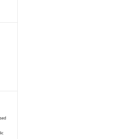
-
ased
c
ic