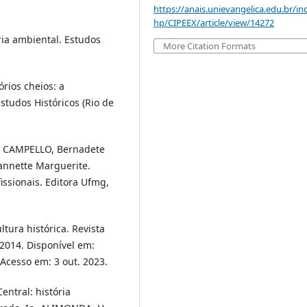
https://anais.unievangelica.edu.br/in
hp/CIPEEX/article/view/14272
ria ambiental. Estudos
More Citation Formats
órios cheios: a
studos Históricos (Rio de
In. CAMPELLO, Bernadete
annette Marguerite.
ssionais. Editora Ufmg,
ltura histórica. Revista
, 2014. Disponível em:
 Acesso em: 3 out. 2023.
entral: história