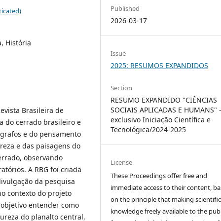
Published
icated)
2026-03-17
, História
Issue
2025: RESUMOS EXPANDIDOS
Section
RESUMO EXPANDIDO "CIÊNCIAS
SOCIAIS APLICADAS E HUMANS" 
vista Brasileira de
exclusivo Iniciação Científica e
a do cerrado brasileiro e
Tecnológica/2024-2025
eógrafos e do pensamento
ureza e das paisagens do
cerrado, observando
License
atórios. A RBG foi criada
These Proceedings offer free and
divulgação da pesquisa
immediate access to their content, b
no contexto do projeto
on the principle that making scientifi
 objetivo entender como
knowledge freely available to the publ
ureza do planalto central,