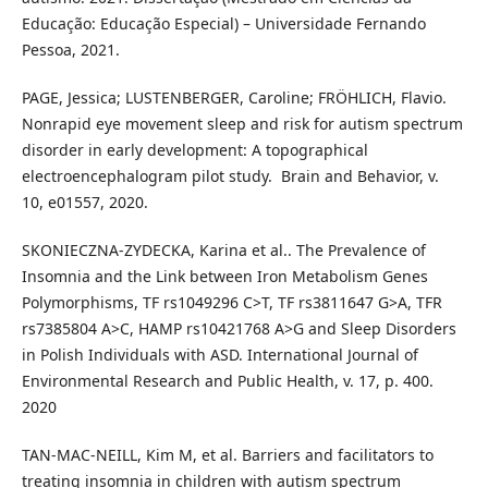
Educação: Educação Especial) – Universidade Fernando
Pessoa, 2021.
PAGE, Jessica; LUSTENBERGER, Caroline; FRÖHLICH, Flavio.
Nonrapid eye movement sleep and risk for autism spectrum
disorder in early development: A topographical
electroencephalogram pilot study. ​ Brain and Behavior, v. ​
10, e01557, 2020.
SKONIECZNA-ZYDECKA, Karina et al.. The Prevalence of
Insomnia and the Link between Iron Metabolism Genes
Polymorphisms, TF rs1049296 C>T, TF rs3811647 G>A, TFR
rs7385804 A>C, HAMP rs10421768 A>G and Sleep Disorders
in Polish Individuals with ASD. International Journal of
Environmental Research and Public Health, v. 17, p. 400.
2020
TAN-MAC-NEILL, Kim M, et al. Barriers and facilitators to
treating insomnia in children with autism spectrum