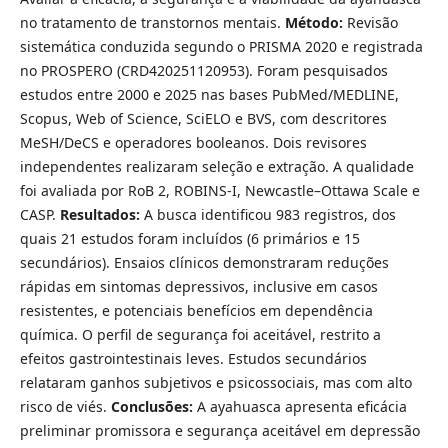
no tratamento de transtornos mentais.
Método:
Revisão
sistemática conduzida segundo o PRISMA 2020 e registrada
no PROSPERO (CRD420251120953). Foram pesquisados
estudos entre 2000 e 2025 nas bases PubMed/MEDLINE,
Scopus, Web of Science, SciELO e BVS, com descritores
MeSH/DeCS e operadores booleanos. Dois revisores
independentes realizaram seleção e extração. A qualidade
foi avaliada por RoB 2, ROBINS-I, Newcastle–Ottawa Scale e
CASP.
Resultados:
A busca identificou 983 registros, dos
quais 21 estudos foram incluídos (6 primários e 15
secundários). Ensaios clínicos demonstraram reduções
rápidas em sintomas depressivos, inclusive em casos
resistentes, e potenciais benefícios em dependência
química. O perfil de segurança foi aceitável, restrito a
efeitos gastrointestinais leves. Estudos secundários
relataram ganhos subjetivos e psicossociais, mas com alto
risco de viés.
Conclusões:
A ayahuasca apresenta eficácia
preliminar promissora e segurança aceitável em depressão