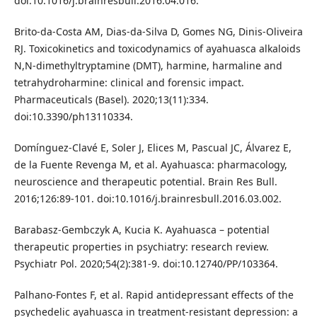
doi:10.1016/j.brainresbull.2016.04.016.
Brito-da-Costa AM, Dias-da-Silva D, Gomes NG, Dinis-Oliveira
RJ. Toxicokinetics and toxicodynamics of ayahuasca alkaloids
N,N-dimethyltryptamine (DMT), harmine, harmaline and
tetrahydroharmine: clinical and forensic impact.
Pharmaceuticals (Basel). 2020;13(11):334.
doi:10.3390/ph13110334.
Domínguez-Clavé E, Soler J, Elices M, Pascual JC, Álvarez E,
de la Fuente Revenga M, et al. Ayahuasca: pharmacology,
neuroscience and therapeutic potential. Brain Res Bull.
2016;126:89-101. doi:10.1016/j.brainresbull.2016.03.002.
Barabasz-Gembczyk A, Kucia K. Ayahuasca – potential
therapeutic properties in psychiatry: research review.
Psychiatr Pol. 2020;54(2):381-9. doi:10.12740/PP/103364.
Palhano-Fontes F, et al. Rapid antidepressant effects of the
psychedelic ayahuasca in treatment-resistant depression: a