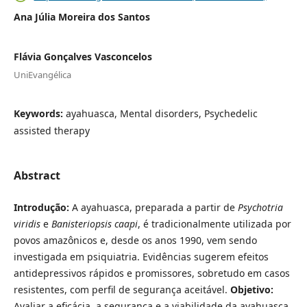
Ana Júlia Moreira dos Santos
Flávia Gonçalves Vasconcelos
UniEvangélica
Keywords:
ayahuasca, Mental disorders, Psychedelic
assisted therapy
Abstract
Introdução:
A ayahuasca, preparada a partir de
Psychotria
viridis
e
Banisteriopsis caapi
, é tradicionalmente utilizada por
povos amazônicos e, desde os anos 1990, vem sendo
investigada em psiquiatria. Evidências sugerem efeitos
antidepressivos rápidos e promissores, sobretudo em casos
resistentes, com perfil de segurança aceitável.
Objetivo:
Avaliar a eficácia, a segurança e a viabilidade da ayahuasca