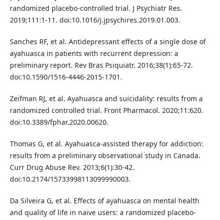
randomized placebo-controlled trial. J Psychiatr Res.
2019;111:1-11. doi:10.1016/j.jpsychires.2019.01.003.
Sanches RF, et al. Antidepressant effects of a single dose of
ayahuasca in patients with recurrent depression: a
preliminary report. Rev Bras Psiquiatr. 2016;38(1):65-72.
doi:10.1590/1516-4446-2015-1701.
Zeifman RJ, et al. Ayahuasca and suicidality: results from a
randomized controlled trial. Front Pharmacol. 2020;11:620.
doi:10.3389/fphar.2020.00620.
Thomas G, et al. Ayahuasca-assisted therapy for addiction:
results from a preliminary observational study in Canada.
Curr Drug Abuse Rev. 2013;6(1):30-42.
doi:10.2174/15733998113099990003.
Da Silveira G, et al. Effects of ayahuasca on mental health
and quality of life in naïve users: a randomized placebo-