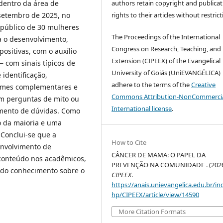
authors retain copyright and publicat
dentro da área de
rights to their articles without restrict
setembro de 2025, no
 público de 30 mulheres
The Proceedings of the International
ra o desenvolvimento,
Congress on Research, Teaching, and
ositivas, com o auxílio
Extension (CIPEEX) of the Evangelical
com sinais típicos de
University of Goiás (UniEVANGÉLICA)
identificação,
adhere to the terms of the
Creative
exames complementares e
Commons Attribution-NonCommercia
om perguntas de mito ou
International license
.
imento de dúvidas. Como
o da maioria e uma
Conclui-se que a
How to Cite
envolvimento de
CÂNCER DE MAMA: O PAPEL DA
 conteúdo nos acadêmicos,
PREVENÇÃO NA COMUNIDADE . (2026
o do conhecimento sobre o
CIPEEX
.
https://anais.unievangelica.edu.br/in
hp/CIPEEX/article/view/14590
More Citation Formats