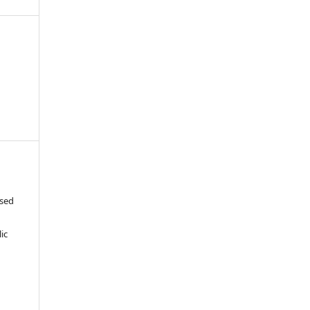
ased
c
ic