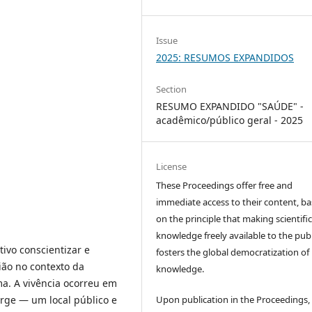
Issue
2025: RESUMOS EXPANDIDOS
Section
RESUMO EXPANDIDO "SAÚDE" -
acadêmico/público geral - 2025
License
These Proceedings offer free and
immediate access to their content, b
on the principle that making scientifi
knowledge freely available to the publ
ivo conscientizar e
fosters the global democratization of
ião no contexto da
knowledge.
a. A vivência ocorreu em
Upon publication in the Proceedings,
orge — um local público e