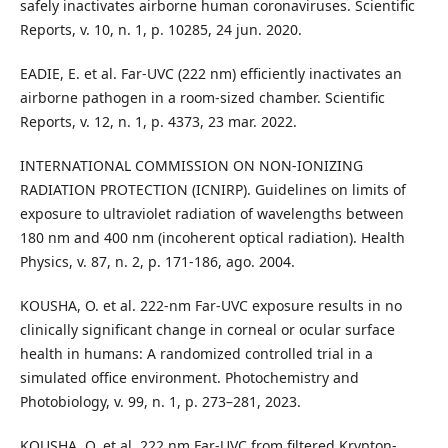
safely inactivates airborne human coronaviruses. Scientific
Reports, v. 10, n. 1, p. 10285, 24 jun. 2020.
EADIE, E. et al. Far-UVC (222 nm) efficiently inactivates an
airborne pathogen in a room-sized chamber. Scientific
Reports, v. 12, n. 1, p. 4373, 23 mar. 2022.
INTERNATIONAL COMMISSION ON NON-IONIZING
RADIATION PROTECTION (ICNIRP). Guidelines on limits of
exposure to ultraviolet radiation of wavelengths between
180 nm and 400 nm (incoherent optical radiation). Health
Physics, v. 87, n. 2, p. 171-186, ago. 2004.
KOUSHA, O. et al. 222-nm Far-UVC exposure results in no
clinically significant change in corneal or ocular surface
health in humans: A randomized controlled trial in a
simulated office environment. Photochemistry and
Photobiology, v. 99, n. 1, p. 273–281, 2023.
KOUSHA, O. et al. 222 nm Far-UVC from filtered Krypton-