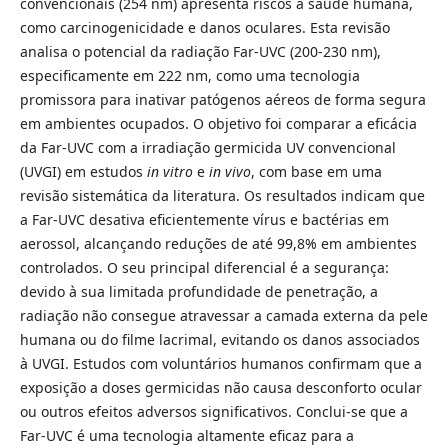
convencionais (254 nm) apresenta riscos à saúde humana,
como carcinogenicidade e danos oculares. Esta revisão
analisa o potencial da radiação Far-UVC (200-230 nm),
especificamente em 222 nm, como uma tecnologia
promissora para inativar patógenos aéreos de forma segura
em ambientes ocupados. O objetivo foi comparar a eficácia
da Far-UVC com a irradiação germicida UV convencional
(UVGI) em estudos
in vitro
e
in vivo
, com base em uma
revisão sistemática da literatura. Os resultados indicam que
a Far-UVC desativa eficientemente vírus e bactérias em
aerossol, alcançando reduções de até 99,8% em ambientes
controlados. O seu principal diferencial é a segurança:
devido à sua limitada profundidade de penetração, a
radiação não consegue atravessar a camada externa da pele
humana ou do filme lacrimal, evitando os danos associados
à UVGI. Estudos com voluntários humanos confirmam que a
exposição a doses germicidas não causa desconforto ocular
ou outros efeitos adversos significativos. Conclui-se que a
Far-UVC é uma tecnologia altamente eficaz para a