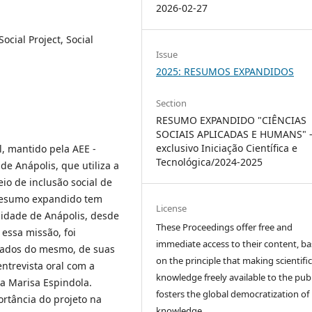
2026-02-27
Social Project, Social
Issue
2025: RESUMOS EXPANDIDOS
Section
RESUMO EXPANDIDO "CIÊNCIAS
SOCIAIS APLICADAS E HUMANS" 
exclusivo Iniciação Científica e
l, mantido pela AEE -
Tecnológica/2024-2025
de Anápolis, que utiliza a
io de inclusão social de
 resumo expandido tem
License
 cidade de Anápolis, desde
These Proceedings offer free and
 essa missão, foi
immediate access to their content, b
dados do mesmo, de suas
on the principle that making scientifi
ntrevista oral com a
knowledge freely available to the publ
a Marisa Espindola.
fosters the global democratization of
ortância do projeto na
knowledge.