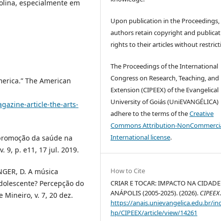
lina, especialmente em
Upon publication in the Proceedings,
authors retain copyright and publicat
rights to their articles without restrict
The Proceedings of the International
Congress on Research, Teaching, and
merica.” The American
Extension (CIPEEX) of the Evangelical
University of Goiás (UniEVANGÉLICA)
azine-article-the-arts-
adhere to the terms of the
Creative
Commons Attribution-NonCommercia
International license
.
e promoção da saúde na
9, p. e11, 17 jul. 2019.
How to Cite
INGER, D. A música
dolescente? Percepção do
CRIAR E TOCAR: IMPACTO NA CIDADE
ANÁPOLIS (2005-2025). (2026).
CIPEEX
Mineiro, v. 7, 20 dez.
https://anais.unievangelica.edu.br/in
hp/CIPEEX/article/view/14261