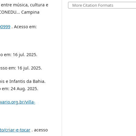
entre música, cultura e
More Citation Formats
X CONEDU... Campina
100999
. Acesso em:
o em: 16 jul. 2025.
sso em: 16 jul. 2025.
s e Infantis da Bahia.
 em: 24 Aug. 2025.
ivario.org.br/villa-
o/criar-e-tocar
. acesso