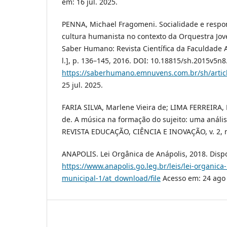
em: 16 jul. 2025.
PENNA, Michael Fragomeni. Socialidade e respon
cultura humanista no contexto da Orquestra Jo
Saber Humano: Revista Científica da Faculdade 
l.], p. 136–145, 2016. DOI: 10.18815/sh.2015v5n8
https://saberhumano.emnuvens.com.br/sh/artic
25 jul. 2025.
FARIA SILVA, Marlene Vieira de; LIMA FERREIRA,
de. A música na formação do sujeito: uma análise
REVISTA EDUCAÇÃO, CIÊNCIA E INOVAÇÃO, v. 2, n.
ANAPOLIS. Lei Orgânica de Anápolis, 2018. Disp
https://www.anapolis.go.leg.br/leis/lei-organica
municipal-1/at_download/file
Acesso em: 24 ago