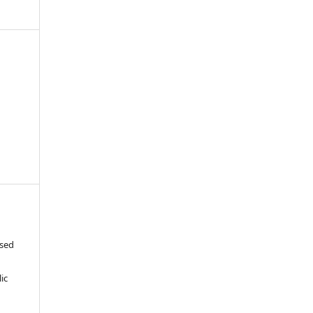
-
ased
c
ic