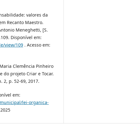
sabilidade: valores da
vem Recanto Maestro.
Antonio Meneghetti, [S.
.109. Disponível em:
le/view/109
. Acesso em:
 Maria Clemência Pinheiro
 do projeto Criar e Tocar.
 2, p. 52-69, 2017.
onível em:
-municipal/lei-organica-
 2025