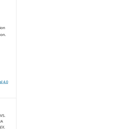
ion
ion.
l 4.0
VS.
MA
EEX
.