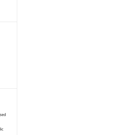
-
ased
c
ic