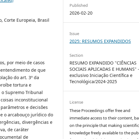
icated)
Published
2026-02-20
, Corte Europeia, Brasil
Issue
2025: RESUMOS EXPANDIDOS
Section
os, por meio de casos
RESUMO EXPANDIDO "CIÊNCIAS
SOCIAIS APLICADAS E HUMANS" 
o entendimento de que
exclusivo Iniciação Científica e
lação do art. 3º da
Tecnológica/2024-2025
roíbe tortura e
, o Supremo Tribunal
coisas inconstitucional
License
s parâmetros e decisões
These Proceedings offer free and
e o arcabouço jurídico do
immediate access to their content, b
vergências, divergências e
on the principle that making scientifi
va, de caráter
knowledge freely available to the publ
documental de