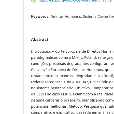
https://orcid.org/0000-0002-7003-0198 (unauthent
Keywords:
Direitos Humanos, Sistema Carcerário
Abstract
Introdução: A Corte Europeia de Direitos Human
paradigmáticos como o M.K. v. Poland, reforça 
condições prisionais degradantes configuram vio
Convenção Europeia de Direitos Humanos, que p
tratamento desumano ou degradante. No Brasil
Federal reconheceu, na ADPF 347, um estado de 
no sistema penitenciário. Objetivo: Comparar o
da CEDH no caso M.K. v. Poland com a realidade 
sistema carcerário brasileiro, identificando con
potenciais melhorias. Método: Pesquisa qualitati
comparativo e explicativo, baseada em análise 