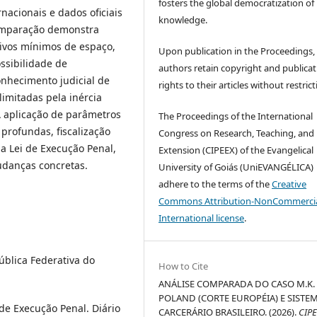
fosters the global democratization of
rnacionais e dados oficiais
knowledge.
 comparação demonstra
ivos mínimos de espaço,
Upon publication in the Proceedings,
ssibilidade de
authors retain copyright and publicat
onhecimento judicial de
rights to their articles without restrict
limitadas pela inércia
 A aplicação de parâmetros
The Proceedings of the International
 profundas, fiscalização
Congress on Research, Teaching, and
na Lei de Execução Penal,
Extension (CIPEEX) of the Evangelical
udanças concretas.
University of Goiás (UniEVANGÉLICA)
adhere to the terms of the
Creative
Commons Attribution-NonCommercia
International license
.
ública Federativa do
How to Cite
ANÁLISE COMPARADA DO CASO M.K. 
POLAND (CORTE EUROPÉIA) E SISTE
 de Execução Penal. Diário
CARCERÁRIO BRASILEIRO. (2026).
CIP