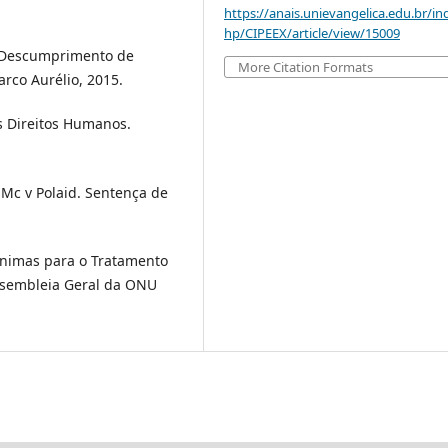
https://anais.unievangelica.edu.br/in
hp/CIPEEX/article/view/15009
e Descumprimento de
More Citation Formats
arco Aurélio, 2015.
 Direitos Humanos.
c v Polaid. Sentença de
imas para o Tratamento
ssembleia Geral da ONU