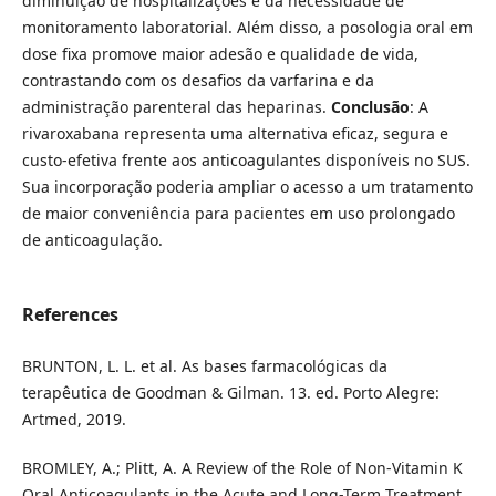
diminuição de hospitalizações e da necessidade de
monitoramento laboratorial. Além disso, a posologia oral em
dose fixa promove maior adesão e qualidade de vida,
contrastando com os desafios da varfarina e da
administração parenteral das heparinas.
Conclusão
: A
rivaroxabana representa uma alternativa eficaz, segura e
custo-efetiva frente aos anticoagulantes disponíveis no SUS.
Sua incorporação poderia ampliar o acesso a um tratamento
de maior conveniência para pacientes em uso prolongado
de anticoagulação.
References
BRUNTON, L. L. et al. As bases farmacológicas da
terapêutica de Goodman & Gilman. 13. ed. Porto Alegre:
Artmed, 2019.
BROMLEY, A.; Plitt, A. A Review of the Role of Non-Vitamin K
Oral Anticoagulants in the Acute and Long-Term Treatment