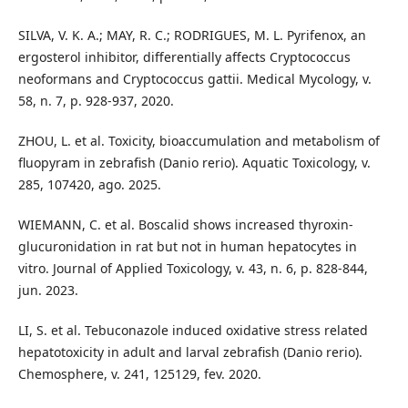
SILVA, V. K. A.; MAY, R. C.; RODRIGUES, M. L. Pyrifenox, an
ergosterol inhibitor, differentially affects Cryptococcus
neoformans and Cryptococcus gattii. Medical Mycology, v.
58, n. 7, p. 928-937, 2020.
ZHOU, L. et al. Toxicity, bioaccumulation and metabolism of
fluopyram in zebrafish (Danio rerio). Aquatic Toxicology, v.
285, 107420, ago. 2025.
WIEMANN, C. et al. Boscalid shows increased thyroxin-
glucuronidation in rat but not in human hepatocytes in
vitro. Journal of Applied Toxicology, v. 43, n. 6, p. 828-844,
jun. 2023.
LI, S. et al. Tebuconazole induced oxidative stress related
hepatotoxicity in adult and larval zebrafish (Danio rerio).
Chemosphere, v. 241, 125129, fev. 2020.