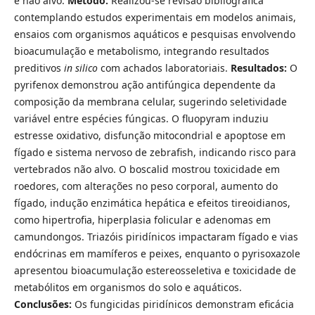
e não alvo.
Método:
Realizou-se revisão bibliográfica
contemplando estudos experimentais em modelos animais,
ensaios com organismos aquáticos e pesquisas envolvendo
bioacumulação e metabolismo, integrando resultados
preditivos
in silico
com achados laboratoriais.
Resultados:
O
pyrifenox demonstrou ação antifúngica dependente da
composição da membrana celular, sugerindo seletividade
variável entre espécies fúngicas. O fluopyram induziu
estresse oxidativo, disfunção mitocondrial e apoptose em
fígado e sistema nervoso de zebrafish, indicando risco para
vertebrados não alvo. O boscalid mostrou toxicidade em
roedores, com alterações no peso corporal, aumento do
fígado, indução enzimática hepática e efeitos tireoidianos,
como hipertrofia, hiperplasia folicular e adenomas em
camundongos. Triazóis piridínicos impactaram fígado e vias
endócrinas em mamíferos e peixes, enquanto o pyrisoxazole
apresentou bioacumulação estereosseletiva e toxicidade de
metabólitos em organismos do solo e aquáticos.
Conclusões:
Os fungicidas piridínicos demonstram eficácia