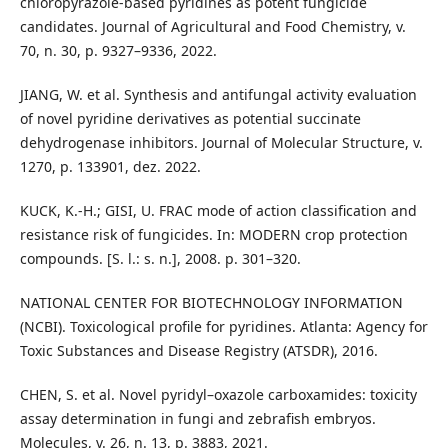
chloropyrazole-based pyridines as potent fungicide
candidates. Journal of Agricultural and Food Chemistry, v.
70, n. 30, p. 9327–9336, 2022.
JIANG, W. et al. Synthesis and antifungal activity evaluation
of novel pyridine derivatives as potential succinate
dehydrogenase inhibitors. Journal of Molecular Structure, v.
1270, p. 133901, dez. 2022.
KUCK, K.-H.; GISI, U. FRAC mode of action classification and
resistance risk of fungicides. In: MODERN crop protection
compounds. [S. l.: s. n.], 2008. p. 301–320.
NATIONAL CENTER FOR BIOTECHNOLOGY INFORMATION
(NCBI). Toxicological profile for pyridines. Atlanta: Agency for
Toxic Substances and Disease Registry (ATSDR), 2016.
CHEN, S. et al. Novel pyridyl–oxazole carboxamides: toxicity
assay determination in fungi and zebrafish embryos.
Molecules, v. 26, n. 13, p. 3883, 2021.