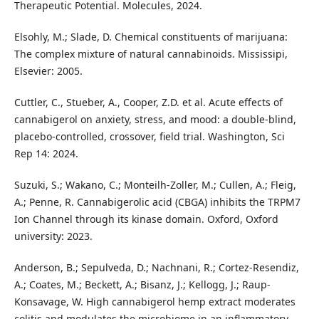
Therapeutic Potential. Molecules, 2024.
Elsohly, M.; Slade, D. Chemical constituents of marijuana:
The complex mixture of natural cannabinoids. Mississipi,
Elsevier: 2005.
Cuttler, C., Stueber, A., Cooper, Z.D. et al. Acute effects of
cannabigerol on anxiety, stress, and mood: a double-blind,
placebo-controlled, crossover, field trial. Washington, Sci
Rep 14: 2024.
Suzuki, S.; Wakano, C.; Monteilh-Zoller, M.; Cullen, A.; Fleig,
A.; Penne, R. Cannabigerolic acid (CBGA) inhibits the TRPM7
Ion Channel through its kinase domain. Oxford, Oxford
university: 2023.
Anderson, B.; Sepulveda, D.; Nachnani, R.; Cortez-Resendiz,
A.; Coates, M.; Beckett, A.; Bisanz, J.; Kellogg, J.; Raup-
Konsavage, W. High cannabigerol hemp extract moderates
colitis and modulates the microbiome in an inflammatory