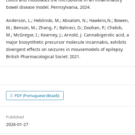
bowel disease model. Pennsylvania, 2024.
Anderson, L.; Heblinski, M.; Absalom, N.; Hawkins,N.; Bowen,
M.; Benson, M.; Zhang, F.; Bahceci, D.; Doohan, P.; Chebib,
M.; McGregor, I.; Kearney, J.; Arnold, J. Cannabigerolic acid, a
major biosynthetic precursor molecule incannabis, exhibits
divergent effects on seizures in mousemodels of epilepsy.
British Pharmacological Societ: 2021.
PDF (Portuguese (Brazil))
Published
2026-01-27