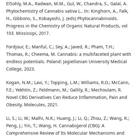
ElSohly, M.A., Radwan, M.M., Gul, W., Chandra, S., Galal, A.
Phytochemistry of Cannabis sativa L.. In: Kinghorn, A., Falk,
H., Gibbons, S., Kobayashi, J. (eds) Phytocannabinoids.
Progress in the Chemistry of Organic Natural Products, vol
103. Mississipi, 2017.
Fordjour, E.; Manful, C.; Sey, A.; Javed, R.; Pham, T.H.;
Thomas, R.; Cheema, M. Cannabis: a multifaceted plant with
endless potentials. Poland: Jagiellonian University Medical
College, 2023.
Kogan, N.M.; Lavi, Y.; Topping, L.M.; Williams, R.O.; McCann,
F.E.; Yekhtin, Z.; Feldmann, M.; Gallily, R.; Mechoulam, R.
Novel CBG Derivatives Can Reduce Inflammation, Pain and
Obesity. Molecules, 2021.
Li, S.; Li, W.; Malhi, N.K.; Huang, J.; Li, Q.; Zhou, Z.; Wang, R.;
Peng, J.; Yin, T.; Wang, H. Cannabigerol (CBG): A
Comprehensive Review of Its Molecular Mechanisms and