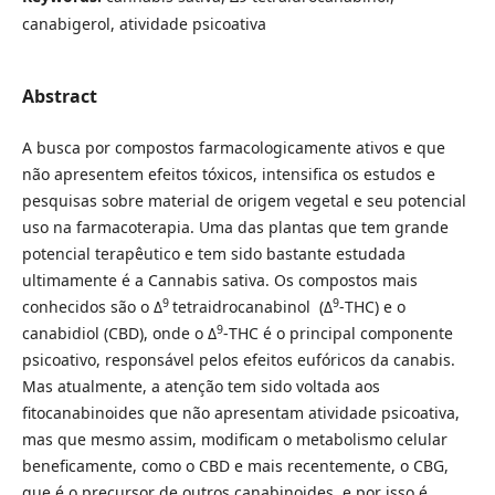
canabigerol, atividade psicoativa
Abstract
A busca por compostos farmacologicamente ativos e que
não apresentem efeitos tóxicos, intensifica os estudos e
pesquisas sobre material de origem vegetal e seu potencial
uso na farmacoterapia. Uma das plantas que tem grande
potencial terapêutico e tem sido bastante estudada
ultimamente é a Cannabis sativa. Os compostos mais
9
9
conhecidos são o Δ
tetraidrocanabinol (Δ
-THC) e o
9
canabidiol (CBD), onde o Δ
-THC é o principal componente
psicoativo, responsável pelos efeitos eufóricos da canabis.
Mas atualmente, a atenção tem sido voltada aos
fitocanabinoides que não apresentam atividade psicoativa,
mas que mesmo assim, modificam o metabolismo celular
beneficamente, como o CBD e mais recentemente, o CBG,
que é o precursor de outros canabinoides, e por isso é