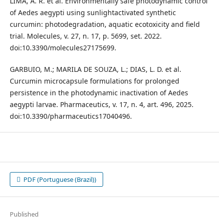
LIMA, A. R. et al. Environmentally safe photodynamic control
of Aedes aegypti using sunlightactivated synthetic
curcumin: photodegradation, aquatic ecotoxicity and field
trial. Molecules, v. 27, n. 17, p. 5699, set. 2022.
doi:10.3390/molecules27175699.
GARBUIO, M.; MARILA DE SOUZA, L.; DIAS, L. D. et al.
Curcumin microcapsule formulations for prolonged
persistence in the photodynamic inactivation of Aedes
aegypti larvae. Pharmaceutics, v. 17, n. 4, art. 496, 2025.
doi:10.3390/pharmaceutics17040496.
PDF (Portuguese (Brazil))
Published