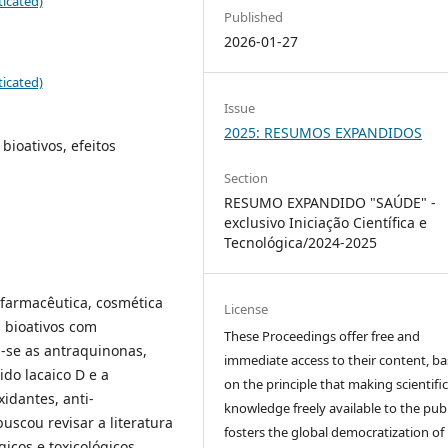
icated)
Published
2026-01-27
icated)
Issue
2025: RESUMOS EXPANDIDOS
bioativos, efeitos
Section
RESUMO EXPANDIDO "SAÚDE" -
exclusivo Iniciação Científica e
Tecnológica/2024-2025
 farmacêutica, cosmética
License
 bioativos com
These Proceedings offer free and
m-se as antraquinonas,
immediate access to their content, b
ido lacaico D e a
on the principle that making scientifi
idantes, anti-
knowledge freely available to the publ
buscou revisar a literatura
fosters the global democratization of
gicos e toxicológicos