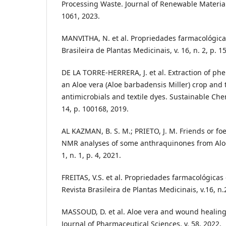
Processing Waste. Journal of Renewable Materials,
1061, 2023.
MANVITHA, N. et al. Propriedades farmacológicas
Brasileira de Plantas Medicinais, v. 16, n. 2, p. 1
DE LA TORRE-HERRERA, J. et al. Extraction of p
an Aloe vera (Aloe barbadensis Miller) crop and t
antimicrobials and textile dyes. Sustainable Che
14, p. 100168, 2019.
AL KAZMAN, B. S. M.; PRIETO, J. M. Friends or fo
NMR analyses of some anthraquinones from Aloe 
1, n. 1, p. 4, 2021.
FREITAS, V.S. et al. Propriedades farmacológicas d
Revista Brasileira de Plantas Medicinais, v.16, n.
MASSOUD, D. et al. Aloe vera and wound healing: 
Journal of Pharmaceutical Sciences, v. 58, 2022.