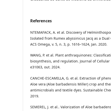
References
NTEMAFACK, A. et al. Discovery of Helminthospo
Isolated from Rumex abyssinicus Jacq as a Dual C
ACS Omega, v. 5, n. 3, p. 1616–1624, Jan. 2020.
WANG, P. et al. Plant anthraquinones: Classificati
biosynthesis, and regulation. Journal of Cellular 
e31063, out. 2024.
CANCHE-ESCAMILLA, G. et al. Extraction of phen
Aloe vera (Aloe barbadensis Miller) crop and thei
antimicrobials and textile dyes. Sustainable Ch
2019.
SEMEREL, J. et al.. Valorization of Aloe barbadens