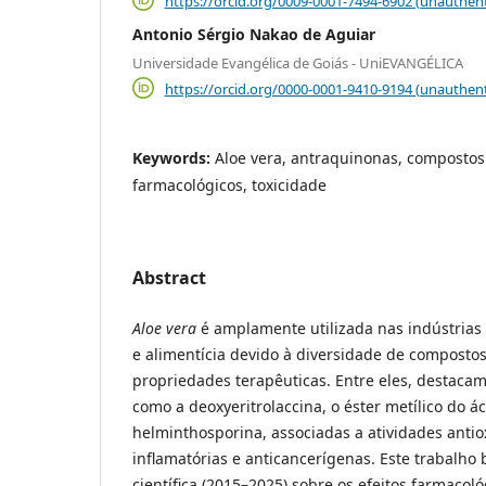
https://orcid.org/0009-0001-7494-6902 (unauthent
Antonio Sérgio Nakao de Aguiar
Universidade Evangélica de Goiás - UniEVANGÉLICA
https://orcid.org/0000-0001-9410-9194 (unauthent
Keywords:
Aloe vera, antraquinonas, compostos 
farmacológicos, toxicidade
Abstract
Aloe vera
é amplamente utilizada nas indústrias
e alimentícia devido à diversidade de compostos
propriedades terapêuticas. Entre eles, destaca
como a deoxyeritrolaccina, o éster metílico do ác
helminthosporina, associadas a atividades antiox
inflamatórias e anticancerígenas. Este trabalho 
científica (2015–2025) sobre os efeitos farmacoló