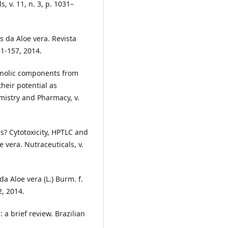
 v. 11, n. 3, p. 1031–
 da Aloe vera. Revista
51-157, 2014.
henolic components from
heir potential as
mistry and Pharmacy, v.
es? Cytotoxicity, HPTLC and
vera. Nutraceuticals, v.
a Aloe vera (L.) Burm. f.
2, 2014.
a brief review. Brazilian