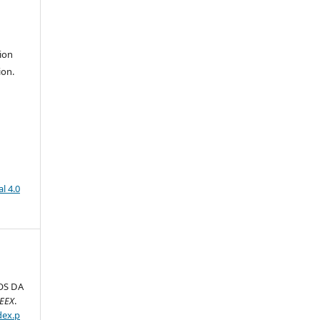
ion
ion.
l 4.0
OS DA
PEEX
.
dex.p