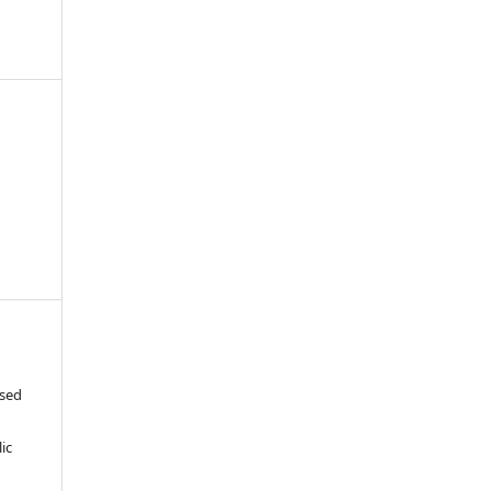
ased
c
ic