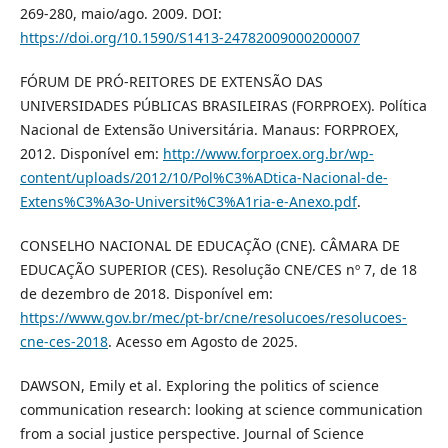
269-280, maio/ago. 2009. DOI:
https://doi.org/10.1590/S1413-24782009000200007
FÓRUM DE PRÓ-REITORES DE EXTENSÃO DAS
UNIVERSIDADES PÚBLICAS BRASILEIRAS (FORPROEX). Política
Nacional de Extensão Universitária. Manaus: FORPROEX,
2012. Disponível em:
http://www.forproex.org.br/wp-
content/uploads/2012/10/Pol%C3%ADtica-Nacional-de-
Extens%C3%A3o-Universit%C3%A1ria-e-Anexo.pdf
.
CONSELHO NACIONAL DE EDUCAÇÃO (CNE). CÂMARA DE
EDUCAÇÃO SUPERIOR (CES). Resolução CNE/CES nº 7, de 18
de dezembro de 2018. Disponível em:
https://www.gov.br/mec/pt-br/cne/resolucoes/resolucoes-
cne-ces-2018
. Acesso em Agosto de 2025.
DAWSON, Emily et al. Exploring the politics of science
communication research: looking at science communication
from a social justice perspective. Journal of Science