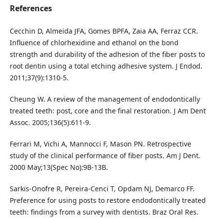
References
Cecchin D, Almeida JFA, Gomes BPFA, Zaia AA, Ferraz CCR.
Influence of chlorhexidine and ethanol on the bond
strength and durability of the adhesion of the fiber posts to
root dentin using a total etching adhesive system. J Endod.
2011;37(9):1310-5.
Cheung W. A review of the management of endodontically
treated teeth: post, core and the final restoration. J Am Dent
Assoc. 2005;136(5):611-9.
Ferrari M, Vichi A, Mannocci F, Mason PN. Retrospective
study of the clinical performance of fiber posts. Am J Dent.
2000 May;13(Spec No):9B-13B.
Sarkis-Onofre R, Pereira-Cenci T, Opdam NJ, Demarco FF.
Preference for using posts to restore endodontically treated
teeth: findings from a survey with dentists. Braz Oral Res.