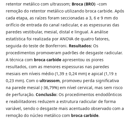
retentor metálico com ultrassom;
Broca (BRO)
–com
remoção do retentor metálico utilizando broca carbide. Após
cada etapa, as raízes foram seccionadas a 3, 6 e 9 mm do
orifício de entrada do canal radicular, e as espessuras das
paredes vestibular, mesial, distal e lingual. A análise
estatística foi realizada por ANOVA de quatro fatores,
seguida do teste de Bonferroni.
Resultados:
Os
procedimentos promoveram padrões de desgaste radicular.
A técnica com
broca carbide
apresentou os piores
resultados, com as menores espessuras nas paredes
mesiais em níveis médio (1,39 ± 0,24 mm) e apical (1,19 ±
0,23 mm). Com o
ultrassom
, promoveu perda significativa
na parede mesial (-36,79%) em nível cervical, mas sem risco
de perfuração.
Conclusão:
Os procedimentos endodônticos
e reabilitadores reduzem a estrutura radicular de forma
variável, sendo o desgaste mais acentuado observado com a
remoção do núcleo metálico com
broca carbide
.