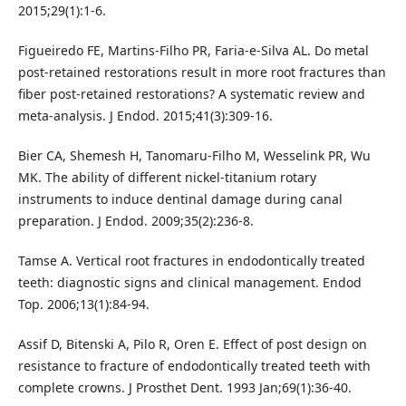
2015;29(1):1-6.
Figueiredo FE, Martins-Filho PR, Faria-e-Silva AL. Do metal
post-retained restorations result in more root fractures than
fiber post-retained restorations? A systematic review and
meta-analysis. J Endod. 2015;41(3):309-16.
Bier CA, Shemesh H, Tanomaru-Filho M, Wesselink PR, Wu
MK. The ability of different nickel-titanium rotary
instruments to induce dentinal damage during canal
preparation. J Endod. 2009;35(2):236-8.
Tamse A. Vertical root fractures in endodontically treated
teeth: diagnostic signs and clinical management. Endod
Top. 2006;13(1):84-94.
Assif D, Bitenski A, Pilo R, Oren E. Effect of post design on
resistance to fracture of endodontically treated teeth with
complete crowns. J Prosthet Dent. 1993 Jan;69(1):36-40.