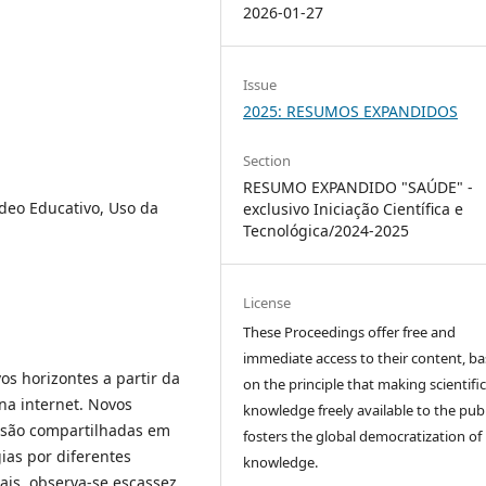
2026-01-27
Issue
2025: RESUMOS EXPANDIDOS
Section
RESUMO EXPANDIDO "SAÚDE" -
deo Educativo, Uso da
exclusivo Iniciação Científica e
Tecnológica/2024-2025
License
These Proceedings offer free and
immediate access to their content, b
s horizontes a partir da
on the principle that making scientifi
 na internet. Novos
knowledge freely available to the publ
 são compartilhadas em
fosters the global democratization of
ias por diferentes
knowledge.
ais, observa-se escassez