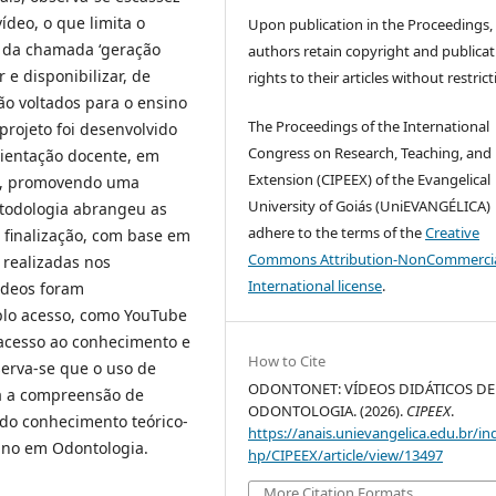
ídeo, o que limita o
Upon publication in the Proceedings,
s da chamada ‘geração
authors retain copyright and publicat
 e disponibilizar, de
rights to their articles without restrict
ção voltados para o ensino
The Proceedings of the International
projeto foi desenvolvido
Congress on Research, Teaching, and
rientação docente, em
Extension (CIPEEX) of the Evangelical
ão, promovendo uma
University of Goiás (UniEVANGÉLICA)
metodologia abrangeu as
adhere to the terms of the
Creative
finalização, com base em
Commons Attribution-NonCommercia
s realizadas nos
International license
.
ídeos foram
plo acesso, como YouTube
acesso ao conhecimento e
How to Cite
erva-se que o uso de
ODONTONET: VÍDEOS DIDÁTICOS DE
ra a compreensão de
ODONTOLOGIA. (2026).
CIPEEX
.
 do conhecimento teórico-
https://anais.unievangelica.edu.br/in
sino em Odontologia.
hp/CIPEEX/article/view/13497
More Citation Formats