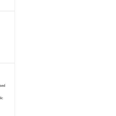
ased
c
ic