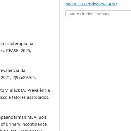
hp/CIPEEX/article/view/14707
More Citation Formats
da fisioterapia na
es. REASE. 2025;
revalência da
2021; 2(9):e29764.
 V, Black LV. Prevalência
isco e fatores associados.
 Spaanderman MEA, Bols
of urinary incontinence