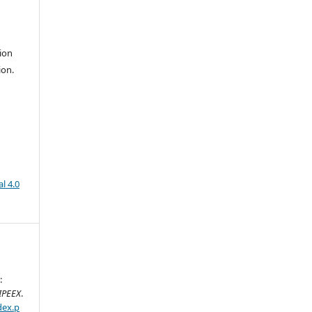
ion
ion.
l 4.0
:
IPEEX
.
dex.p