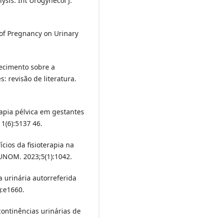
sis. Int Urogynecol J.
 of Pregnancy on Urinary
hecimento sobre a
s: revisão de literatura.
rapia pélvica em gestantes
1(6):5137 46.
ícios da fisioterapia na
UNOM. 2023;5(1):1042.
a urinária autorreferida
):e1660.
ncontinências urinárias de