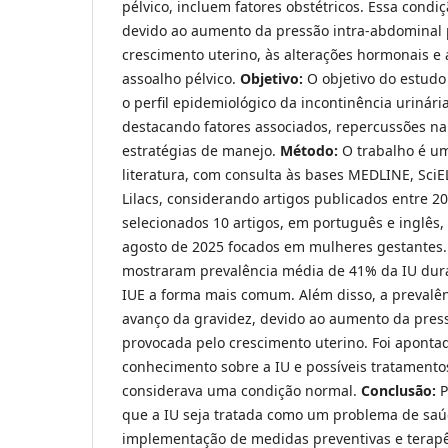
pélvico, incluem fatores obstétricos. Essa condi
devido ao aumento da pressão intra-abdominal 
crescimento uterino, às alterações hormonais e
assoalho pélvico.
Objetivo:
O objetivo do estudo 
o perfil epidemiológico da incontinência urinár
destacando fatores associados, repercussões na
estratégias de manejo.
Método:
O trabalho é um
literatura, com consulta às bases MEDLINE, Sci
Lilacs, considerando artigos publicados entre 
selecionados 10 artigos, em português e inglês,
agosto de 2025 focados em mulheres gestantes
mostraram prevalência média de 41% da IU dura
IUE a forma mais comum. Além disso, a prevalê
avanço da gravidez, devido ao aumento da pres
provocada pelo crescimento uterino. Foi apontad
conhecimento sobre a IU e possíveis tratamento
considerava uma condição normal.
Conclusão:
P
que a IU seja tratada como um problema de saú
implementação de medidas preventivas e terap