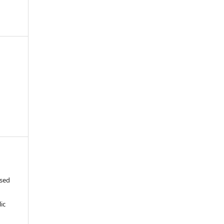
ased
c
ic