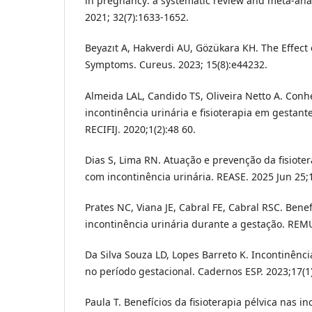
in pregnancy: a systematic review and meta-analy
2021; 32(7):1633-1652.
Beyazıt A, Hakverdi AU, Gözükara KH. The Effect
Symptoms. Cureus. 2023; 15(8):e44232.
Almeida LAL, Candido TS, Oliveira Netto A. Con
incontinência urinária e fisioterapia em gestante
RECIFIJ. 2020;1(2):48 60.
Dias S, Lima RN. Atuação e prevenção da fisiote
com incontinência urinária. REASE. 2025 Jun 25;1
Prates NC, Viana JE, Cabral FE, Cabral RSC. Benef
incontinência urinária durante a gestação. REM
Da Silva Souza LD, Lopes Barreto K. Incontinênci
no período gestacional. Cadernos ESP. 2023;17(1
Paula T. Benefícios da fisioterapia pélvica nas i