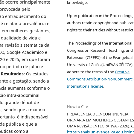
ção ocorre principalmente
knowledge.
provocada pelo
Upon publication in the Proceedings,
 ao enfraquecimento do
authors retain copyright and publicat
é relatar a prevalência e
rights to their articles without restrict
ia em mulheres gestantes,
 qualidade de vida e
The Proceedings of the International
a revisão sistemática da
Congress on Research, Teaching, and
ELO, Google Acadêmico e
Extension (CIPEEX) of the Evangelical
2020 e 2025, em que foram
University of Goiás (UniEVANGÉLICA)
 no período de julho e
adhere to the terms of the
Creative
.
Resultados:
Os estudos
Commons Attribution-NonCommercia
nte a gestação, sendo a
International license
.
ncia aumenta conforme o
são intra-abdominal
o grande déficit de
How to Cite
s, sendo que a maioria
PREVALÊNCIA DE INCONTINÊNCIA
ortanto, é indispensável
URINÁRIA EM MULHERES GESTANTES
de pública e que a
UMA REVISÃO INTEGRATIVA. (2026).
C
êuticas como a
https://anais.unievangelica.edu.br/in