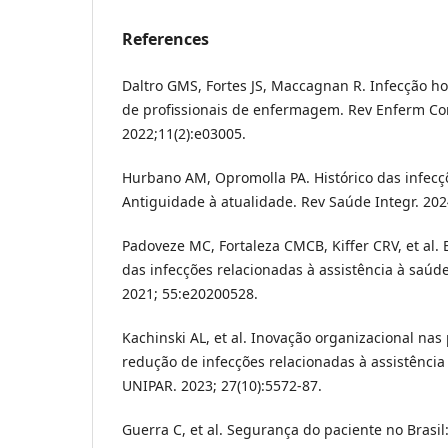
References
Daltro GMS, Fortes JS, Maccagnan R. Infecção h
de profissionais de enfermagem. Rev Enferm C
2022;11(2):e03005.
Hurbano AM, Opromolla PA. Histórico das infecç
Antiguidade à atualidade. Rev Saúde Integr. 2024
Padoveze MC, Fortaleza CMCB, Kiffer CRV, et al.
das infecções relacionadas à assistência à saúd
2021; 55:e20200528.
Kachinski AL, et al. Inovação organizacional na
redução de infecções relacionadas à assistência
UNIPAR. 2023; 27(10):5572-87.
Guerra C, et al. Segurança do paciente no Brasil