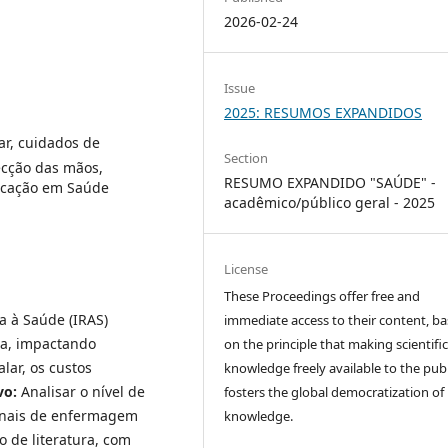
2026-02-24
Issue
2025: RESUMOS EXPANDIDOS
lar, cuidados de
Section
cção das mãos,
RESUMO EXPANDIDO "SAÚDE" -
ucação em Saúde
acadêmico/público geral - 2025
License
These Proceedings offer free and
a à Saúde (IRAS)
immediate access to their content, b
a, impactando
on the principle that making scientifi
lar, os custos
knowledge freely available to the publ
vo:
Analisar o nível de
fosters the global democratization of
ionais de enfermagem
knowledge.
o de literatura, com