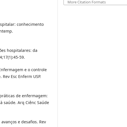
More Citation Formats
ospitalar: conhecimento
ontemp.
ões hospitalares: da
;17(1):45-59.
 Enfermagem e o controle
e. Rev Esc Enferm USP.
s práticas de enfermagem:
 à saúde. Arq Ciênc Saúde
: avanços e desafios. Rev