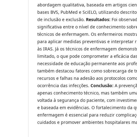
abordagem qualitativa, baseada em artigos cient
bases BVS, PubMed e SciELO, utilizando descritor
de inclusão e exclusão.
Resultados:
Foi observa
significativa entre o nível de conhecimento sob
técnicos de enfermagem. Os enfermeiros mostr
para aplicar medidas preventivas e interpretar r
às IRAS. Já os técnicos de enfermagem demons
limitado, o que pode comprometer a eficácia das
necessidade de educação permanente aos profis
também destacou fatores como sobrecarga de tr
recursos e falhas na adesão aos protocolos com
ocorrência das infecções.
Conclusão:
A prevençã
apenas conhecimento técnico, mas também uma 
voltada à segurança do paciente, com investime
e baseada em evidências. O fortalecimento da q
enfermagem é essencial para reduzir complicaçõe
cuidados e promover ambientes hospitalares mai