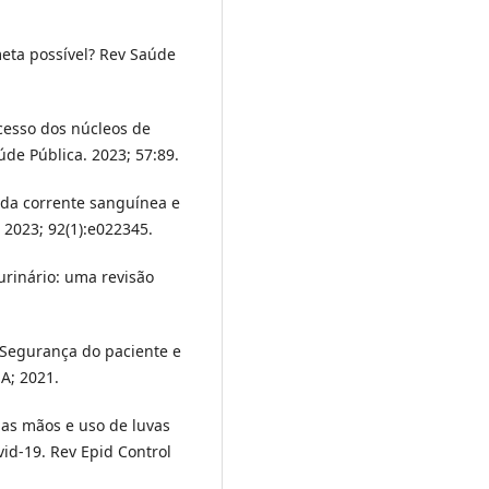
meta possível? Rev Saúde
ocesso dos núcleos de
úde Pública. 2023; 57:89.
a da corrente sanguínea e
 2023; 92(1):e022345.
 urinário: uma revisão
. Segurança do paciente e
A; 2021.
das mãos e uso de luvas
d-19. Rev Epid Control