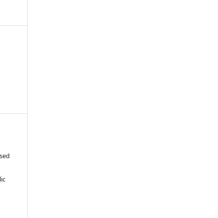
ased
c
ic