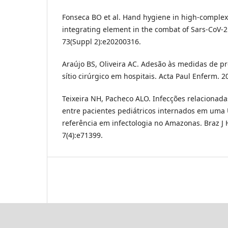
Fonseca BO et al. Hand hygiene in high-complexi
integrating element in the combat of Sars-CoV-2
73(Suppl 2):e20200316.
Araújo BS, Oliveira AC. Adesão às medidas de p
sítio cirúrgico em hospitais. Acta Paul Enferm. 2
Teixeira NH, Pacheco ALO. Infecções relacionada
entre pacientes pediátricos internados em uma 
referência em infectologia no Amazonas. Braz J 
7(4):e71399.