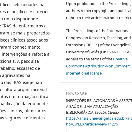
Upon publication in the Proceedings,
íficos selecionados nas
authors retain copyright and publicat
es específicos e critérios
rights to their articles without restrict
da uma disparidade
re IRAS de enfermeiros e
The Proceedings of the International
aram-se mais preparados
Congress on Research, Teaching, and
iscos clínicos associados
Extension (CIPEEX) of the Evangelical
traram conhecimento
University of Goiás (UniEVANGÉLICA)
 intervenções e reforça a
adhere to the terms of the
Creative
sionais. A pesquisa
Commons Attribution-NonCommercia
abalho, escassez de
International license
.
o agravantes na
o das IRAS exige não
cultura organizacional
How to Cite
ntos em formação crítica
INFECÇÕES RELACIONADAS À ASSIST
ualificação da equipe de
À SAÚDE: UMA ATUALIZAÇÃO
s clínicas, otimizar os
BIBLIOGRÁFICA. (2026).
CIPEEX
.
s seguros e eficientes.
https://anais.unievangelica.edu.br/in
hp/CIPEEX/article/view/14276