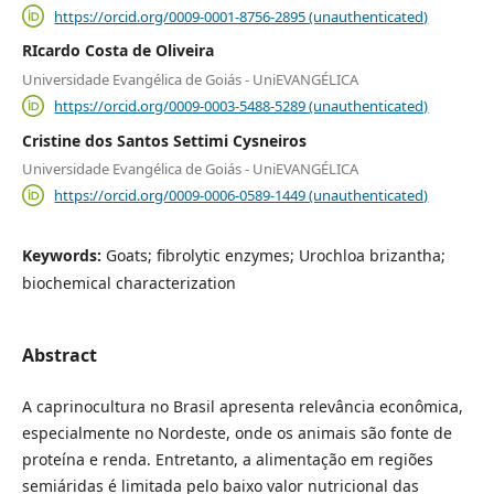
https://orcid.org/0009-0001-8756-2895 (unauthenticated)
RIcardo Costa de Oliveira
Universidade Evangélica de Goiás - UniEVANGÉLICA
https://orcid.org/0009-0003-5488-5289 (unauthenticated)
Cristine dos Santos Settimi Cysneiros
Universidade Evangélica de Goiás - UniEVANGÉLICA
https://orcid.org/0009-0006-0589-1449 (unauthenticated)
Keywords:
Goats; fibrolytic enzymes; Urochloa brizantha;
biochemical characterization
Abstract
A caprinocultura no Brasil apresenta relevância econômica,
especialmente no Nordeste, onde os animais são fonte de
proteína e renda. Entretanto, a alimentação em regiões
semiáridas é limitada pelo baixo valor nutricional das