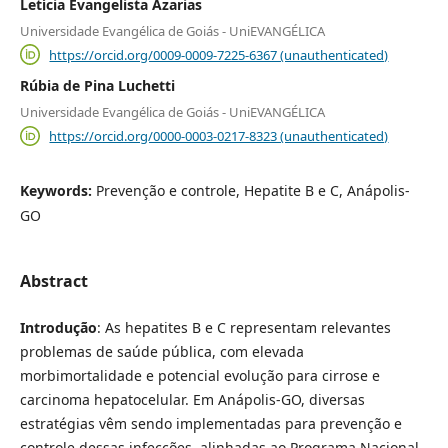
Letícia Evangelista Azarias
Universidade Evangélica de Goiás - UniEVANGÉLICA
https://orcid.org/0009-0009-7225-6367 (unauthenticated)
Rúbia de Pina Luchetti
Universidade Evangélica de Goiás - UniEVANGÉLICA
https://orcid.org/0000-0003-0217-8323 (unauthenticated)
Keywords:
Prevenção e controle, Hepatite B e C, Anápolis-
GO
Abstract
Introdução
: As hepatites B e C representam relevantes
problemas de saúde pública, com elevada
morbimortalidade e potencial evolução para cirrose e
carcinoma hepatocelular. Em Anápolis-GO, diversas
estratégias vêm sendo implementadas para prevenção e
controle dessas infecções, alinhadas ao Programa Nacional