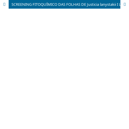
SCREENING FITOQUÍMICO DAS FOLHAS DE Justicia lanystakii I L. (ACANTHACEAE) DE OCORRÊNCIA NO CERRADO