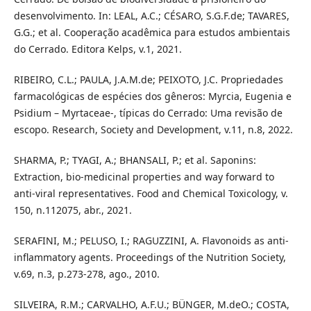
desenvolvimento. In: LEAL, A.C.; CÉSARO, S.G.F.de; TAVARES,
G.G.; et al. Cooperação acadêmica para estudos ambientais
do Cerrado. Editora Kelps, v.1, 2021.
RIBEIRO, C.L.; PAULA, J.A.M.de; PEIXOTO, J.C. Propriedades
farmacológicas de espécies dos gêneros: Myrcia, Eugenia e
Psidium – Myrtaceae-, típicas do Cerrado: Uma revisão de
escopo. Research, Society and Development, v.11, n.8, 2022.
SHARMA, P.; TYAGI, A.; BHANSALI, P.; et al. Saponins:
Extraction, bio-medicinal properties and way forward to
anti-viral representatives. Food and Chemical Toxicology, v.
150, n.112075, abr., 2021.
SERAFINI, M.; PELUSO, I.; RAGUZZINI, A. Flavonoids as anti-
inflammatory agents. Proceedings of the Nutrition Society,
v.69, n.3, p.273-278, ago., 2010.
SILVEIRA, R.M.; CARVALHO, A.F.U.; BÜNGER, M.deO.; COSTA,