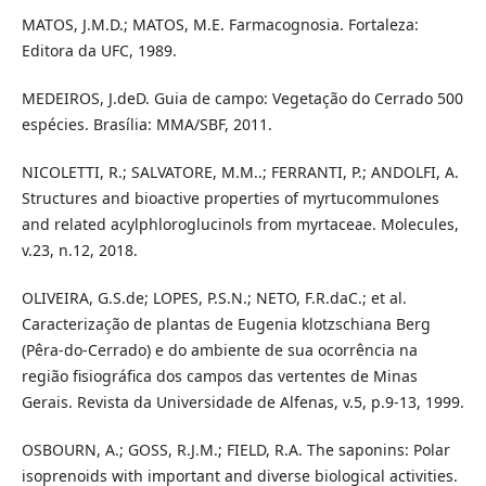
MATOS, J.M.D.; MATOS, M.E. Farmacognosia. Fortaleza:
Editora da UFC, 1989.
MEDEIROS, J.deD. Guia de campo: Vegetação do Cerrado 500
espécies. Brasília: MMA/SBF, 2011.
NICOLETTI, R.; SALVATORE, M.M..; FERRANTI, P.; ANDOLFI, A.
Structures and bioactive properties of myrtucommulones
and related acylphloroglucinols from myrtaceae. Molecules,
v.23, n.12, 2018.
OLIVEIRA, G.S.de; LOPES, P.S.N.; NETO, F.R.daC.; et al.
Caracterização de plantas de Eugenia klotzschiana Berg
(Pêra-do-Cerrado) e do ambiente de sua ocorrência na
região fisiográfica dos campos das vertentes de Minas
Gerais. Revista da Universidade de Alfenas, v.5, p.9-13, 1999.
OSBOURN, A.; GOSS, R.J.M.; FIELD, R.A. The saponins: Polar
isoprenoids with important and diverse biological activities.