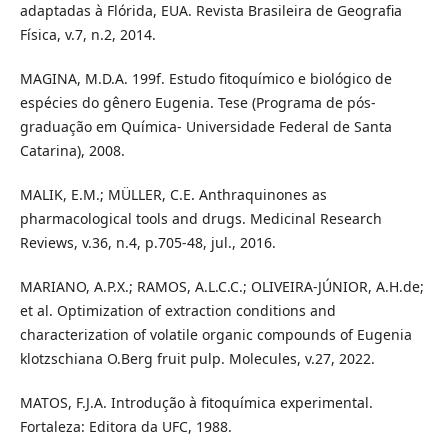
adaptadas à Flórida, EUA. Revista Brasileira de Geografia
Física, v.7, n.2, 2014.
MAGINA, M.D.A. 199f. Estudo fitoquímico e biológico de
espécies do gênero Eugenia. Tese (Programa de pós-
graduação em Química- Universidade Federal de Santa
Catarina), 2008.
MALIK, E.M.; MÜLLER, C.E. Anthraquinones as
pharmacological tools and drugs. Medicinal Research
Reviews, v.36, n.4, p.705-48, jul., 2016.
MARIANO, A.P.X.; RAMOS, A.L.C.C.; OLIVEIRA-JÚNIOR, A.H.de;
et al. Optimization of extraction conditions and
characterization of volatile organic compounds of Eugenia
klotzschiana O.Berg fruit pulp. Molecules, v.27, 2022.
MATOS, F.J.A. Introdução à fitoquímica experimental.
Fortaleza: Editora da UFC, 1988.