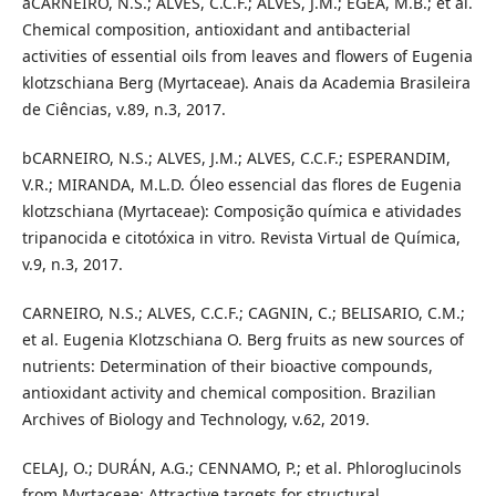
aCARNEIRO, N.S.; ALVES, C.C.F.; ALVES, J.M.; EGEA, M.B.; et al.
Chemical composition, antioxidant and antibacterial
activities of essential oils from leaves and flowers of Eugenia
klotzschiana Berg (Myrtaceae). Anais da Academia Brasileira
de Ciências, v.89, n.3, 2017.
bCARNEIRO, N.S.; ALVES, J.M.; ALVES, C.C.F.; ESPERANDIM,
V.R.; MIRANDA, M.L.D. Óleo essencial das flores de Eugenia
klotzschiana (Myrtaceae): Composição química e atividades
tripanocida e citotóxica in vitro. Revista Virtual de Química,
v.9, n.3, 2017.
CARNEIRO, N.S.; ALVES, C.C.F.; CAGNIN, C.; BELISARIO, C.M.;
et al. Eugenia Klotzschiana O. Berg fruits as new sources of
nutrients: Determination of their bioactive compounds,
antioxidant activity and chemical composition. Brazilian
Archives of Biology and Technology, v.62, 2019.
CELAJ, O.; DURÁN, A.G.; CENNAMO, P.; et al. Phloroglucinols
from Myrtaceae: Attractive targets for structural