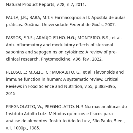
Natural Product Reports, v.28, n.7, 2011.
PAULA, J.R.; BARA, M.T.F. Farmacognosia II: Apostila de aulas
práticas. Goiânia: Universidade Federal de Goiás, 2007.
PASSOS, F.R.S.; ARAÚJO-FILHO, H.G.; MONTEIRO, B.S.; et al.
Anti-inflammatory and modulatory effects of steroidal
saponins and sapogenins on cytokines: A review of pre-
clinical research. Phytomedicine, v.96, fev., 2022.
PELUSO, I.; MIGLIO, C.; MORABITO, G.; et al. Flavonoids and
immune function in human: A systematic review. Critical
Reviews in Food Science and Nutrition, v.55, p.383–395,
2015.
PREGNOLATTO, W.; PREGNOLATTO, N.P. Normas analíticas do
Instituto Adolfo Lutz: Métodos químicos e físicos para
análise de alimentos. Instituto Adolfo Lutz, São Paulo, 5 ed.,
v.1, 1000p., 1985.