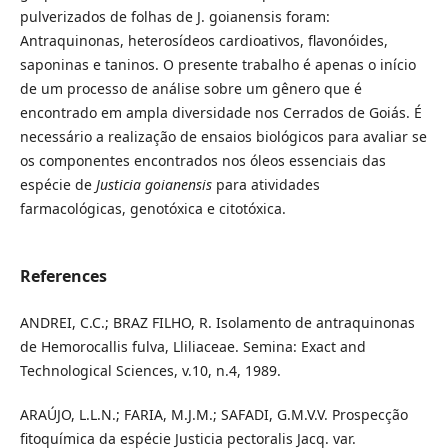
pulverizados de folhas de J. goianensis foram:
Antraquinonas, heterosídeos cardioativos, flavonóides,
saponinas e taninos. O presente trabalho é apenas o início
de um processo de análise sobre um gênero que é
encontrado em ampla diversidade nos Cerrados de Goiás. É
necessário a realização de ensaios biológicos para avaliar se
os componentes encontrados nos óleos essenciais das
espécie de
Justicia goianensis
para atividades
farmacológicas, genotóxica e citotóxica.
References
ANDREI, C.C.; BRAZ FILHO, R. Isolamento de antraquinonas
de Hemorocallis fulva, Lliliaceae. Semina: Exact and
Technological Sciences, v.10, n.4, 1989.
ARAÚJO, L.L.N.; FARIA, M.J.M.; SAFADI, G.M.V.V. Prospecção
fitoquímica da espécie Justicia pectoralis Jacq. var.