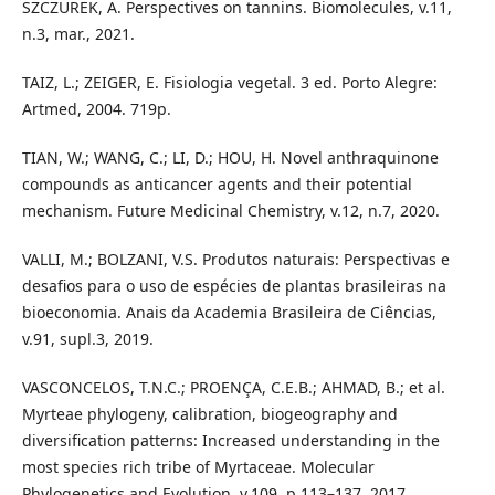
SZCZUREK, A. Perspectives on tannins. Biomolecules, v.11,
n.3, mar., 2021.
TAIZ, L.; ZEIGER, E. Fisiologia vegetal. 3 ed. Porto Alegre:
Artmed, 2004. 719p.
TIAN, W.; WANG, C.; LI, D.; HOU, H. Novel anthraquinone
compounds as anticancer agents and their potential
mechanism. Future Medicinal Chemistry, v.12, n.7, 2020.
VALLI, M.; BOLZANI, V.S. Produtos naturais: Perspectivas e
desafios para o uso de espécies de plantas brasileiras na
bioeconomia. Anais da Academia Brasileira de Ciências,
v.91, supl.3, 2019.
VASCONCELOS, T.N.C.; PROENÇA, C.E.B.; AHMAD, B.; et al.
Myrteae phylogeny, calibration, biogeography and
diversification patterns: Increased understanding in the
most species rich tribe of Myrtaceae. Molecular
Phylogenetics and Evolution, v.109, p.113–137, 2017.