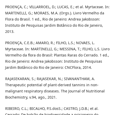
PROENÇA, C.; VILLARROEL, D.; LUCAS, E.; et al. Myrtaceae. In:
MARTINELLI, G.; MORAES, M.A. (Orgs.). Livro Vermelho da
Flora do Brasil. 1 ed., Rio de Janeiro: Andrea Jakobsson:
Instituto de Pesquisas Jardim Botânico do Rio de Janeiro,
2013.
PROENÇA, C.E.B.; AMARO, R.; FILHO, L.S.; NOVAES, L.
Myrtaceae. In: MARTINELLI, G.; MESSINA, T.; FILHO, L.S. Livro
Vermelho da flora do Brasil: Plantas Raras do Cerrado. 1 ed.,
Rio de Janeiro: Andrea Jakobsson: Instituto de Pesquisas
Jardim Botânico do Rio de Janeiro: CNCFlora, 2014.
RAJASEKARAN, S.; RAJASEKAR, N.; SIVANANTHAM, A.
Therapeutic potential of plant-derived tannins in non-
malignant respiratory diseases. The Journal of Nutritional
Biochemistry, v.94, ago., 2021.
RIBEIRO, C.L.; BICALHO, P.S.dosS.; CASTRO, J.D.B.; et al.
Cerrado: De bolsão de biodiversidade a prisioneiro do