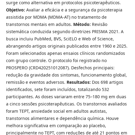
surge como alternativa em protocolos psicoterapêuticos.
Objetivo:
Avaliar a eficácia e a segurança da psicoterapia
assistida por MDMA (MDMA-AT) no tratamento de
transtornos mentais em adultos.
Método:
Revisão
sistemática conduzida segundo diretrizes PRISMA 2021. A
busca incluiu PubMed, BVS, SciELO e Web of Science,
abrangendo artigos originais publicados entre 1960 e 2025.
Foram selecionados apenas ensaios clínicos randomizados
com grupo controle. O protocolo foi registrado no
PROSPERO (CRD420251012087). Desfechos principais:
redução da gravidade dos sintomas, funcionamento global,
remissão e eventos adversos.
Resultados:
Dos 698 artigos
identificados, sete foram incluídos, totalizando 532
participantes. As doses variaram entre 75–180 mg em duas
a cinco sessões psicoterapêuticas. Os transtornos avaliados
foram TEPT, ansiedade social em adultos autistas,
transtornos alimentares e dependência química. Houve
melhora significativa em comparação ao placebo,
principalmente no TEPT, com reduções de até 21 pontos em