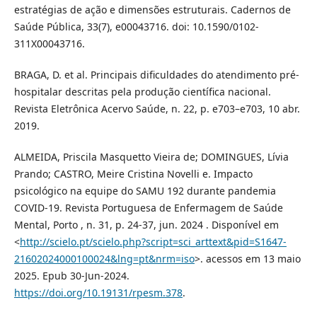
estratégias de ação e dimensões estruturais. Cadernos de
Saúde Pública, 33(7), e00043716. doi: 10.1590/0102-
311X00043716.
BRAGA, D. et al. Principais dificuldades do atendimento pré-
hospitalar descritas pela produção científica nacional.
Revista Eletrônica Acervo Saúde, n. 22, p. e703–e703, 10 abr.
2019.
ALMEIDA, Priscila Masquetto Vieira de; DOMINGUES, Lívia
Prando; CASTRO, Meire Cristina Novelli e. Impacto
psicológico na equipe do SAMU 192 durante pandemia
COVID-19. Revista Portuguesa de Enfermagem de Saúde
Mental, Porto , n. 31, p. 24-37, jun. 2024 . Disponível em
<
http://scielo.pt/scielo.php?script=sci_arttext&pid=S1647-
21602024000100024&lng=pt&nrm=iso
>. acessos em 13 maio
2025. Epub 30-Jun-2024.
https://doi.org/10.19131/rpesm.378
.