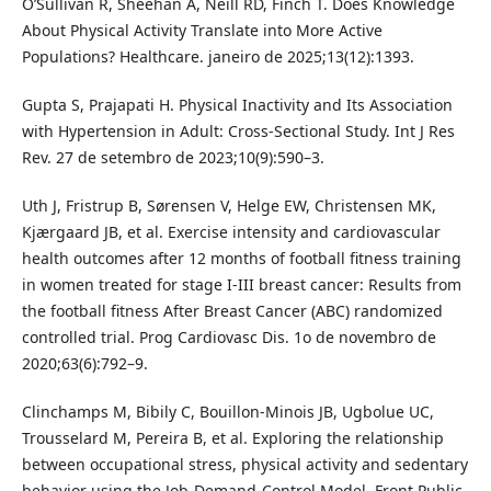
O’Sullivan R, Sheehan A, Neill RD, Finch T. Does Knowledge
About Physical Activity Translate into More Active
Populations? Healthcare. janeiro de 2025;13(12):1393.
Gupta S, Prajapati H. Physical Inactivity and Its Association
with Hypertension in Adult: Cross-Sectional Study. Int J Res
Rev. 27 de setembro de 2023;10(9):590–3.
Uth J, Fristrup B, Sørensen V, Helge EW, Christensen MK,
Kjærgaard JB, et al. Exercise intensity and cardiovascular
health outcomes after 12 months of football fitness training
in women treated for stage I-III breast cancer: Results from
the football fitness After Breast Cancer (ABC) randomized
controlled trial. Prog Cardiovasc Dis. 1o de novembro de
2020;63(6):792–9.
Clinchamps M, Bibily C, Bouillon-Minois JB, Ugbolue UC,
Trousselard M, Pereira B, et al. Exploring the relationship
between occupational stress, physical activity and sedentary
behavior using the Job-Demand-Control Model. Front Public