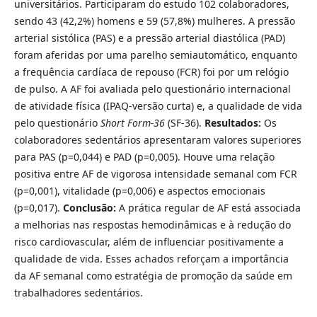
universitários. Participaram do estudo 102 colaboradores,
sendo 43 (42,2%) homens e 59 (57,8%) mulheres. A pressão
arterial sistólica (PAS) e a pressão arterial diastólica (PAD)
foram aferidas por uma parelho semiautomático, enquanto
a frequência cardíaca de repouso (FCR) foi por um relógio
de pulso. A AF foi avaliada pelo questionário internacional
de atividade física (IPAQ-versão curta) e, a qualidade de vida
pelo questionário
Short Form-36
(SF-36).
Resultados:
Os
colaboradores sedentários apresentaram valores superiores
para PAS (p=0,044) e PAD (p=0,005). Houve uma relação
positiva entre AF de vigorosa intensidade semanal com FCR
(p=0,001), vitalidade (p=0,006) e aspectos emocionais
(p=0,017).
Conclusão:
A prática regular de AF está associada
a melhorias nas respostas hemodinâmicas e à redução do
risco cardiovascular, além de influenciar positivamente a
qualidade de vida. Esses achados reforçam a importância
da AF semanal como estratégia de promoção da saúde em
trabalhadores sedentários.