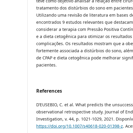
teve como objetivo analisar a relação entre cirur
tratamento dos distúrbios do sono em paciente
Utilizando uma revisão de literatura em bases d
encontrados 9 estudos relevantes que destacam
considerar a terapia com Pressão Positiva Contí
e a dieta cetogênica para otimizar os resultados
complicações. Os resultados mostram que a obe
fortemente associada a distúrbios do sono, alé
de CPAP e dieta cetogênica pode melhorar signi
pacientes.
References
D’EUSEBIO, C. et al. What predicts the unsuccess
observational retrospective study. Journal of End
Investigation, v. 44, p. 1021-1029, 2021. Disponí
https://doi.org/10.1007/s40618-020-01398-z
. Ace