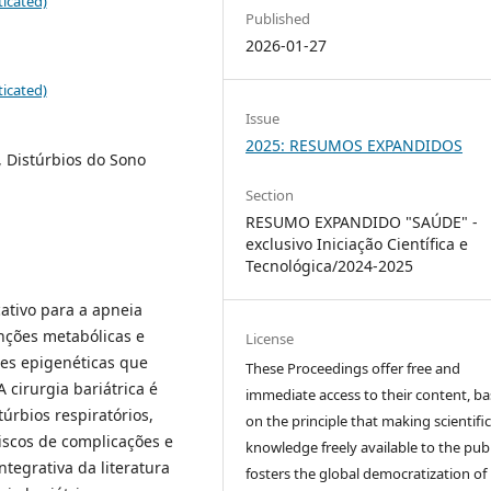
icated)
Published
2026-01-27
icated)
Issue
2025: RESUMOS EXPANDIDOS
, Distúrbios do Sono
Section
RESUMO EXPANDIDO "SAÚDE" -
exclusivo Iniciação Científica e
Tecnológica/2024-2025
cativo para a apneia
nções metabólicas e
License
ões epigenéticas que
These Proceedings offer free and
cirurgia bariátrica é
immediate access to their content, b
úrbios respiratórios,
on the principle that making scientifi
scos de complicações e
knowledge freely available to the publ
ntegrativa da literatura
fosters the global democratization of