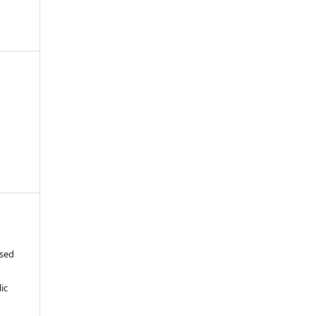
ased
c
ic