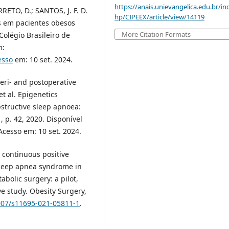
https://anais.unievangelica.edu.br/in
RETO, D.; SANTOS, J. F. D.
hp/CIPEEX/article/view/14119
as em pacientes obesos
More Citation Formats
Colégio Brasileiro de
m:
esso
em: 10 set. 2024.
Peri- and postoperative
 et al. Epigenetics
bstructive sleep apnoea:
 p. 42, 2020. Disponível
 Acesso em: 10 set. 2024.
h continuous positive
 sleep apnea syndrome in
abolic surgery: a pilot,
e study. Obesity Surgery,
1007/s11695-021-05811-1
.