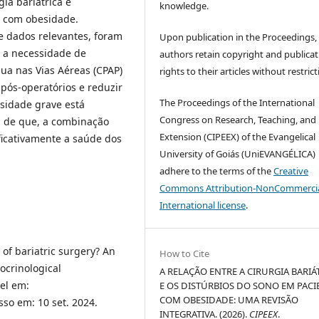
gia bariátrica e
knowledge.
s com obesidade.
e dados relevantes, foram
Upon publication in the Proceedings,
 a necessidade de
authors retain copyright and publicat
nua nas Vias Aéreas (CPAP)
rights to their articles without restrict
 pós-operatórios e reduzir
The Proceedings of the International
sidade grave está
Congress on Research, Teaching, and
m de que, a combinação
Extension (CIPEEX) of the Evangelical
ficativamente a saúde dos
University of Goiás (UniEVANGÉLICA)
adhere to the terms of the
Creative
Commons Attribution-NonCommercia
International license
.
 of bariatric surgery? An
How to Cite
ocrinological
A RELAÇÃO ENTRE A CIRURGIA BARIÁ
vel em:
E OS DISTÚRBIOS DO SONO EM PACI
COM OBESIDADE: UMA REVISÃO
sso em: 10 set. 2024.
INTEGRATIVA. (2026).
CIPEEX
.