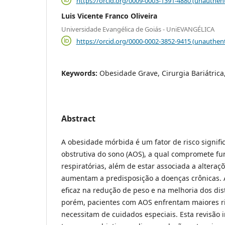
https://orcid.org/0009-0003-1391-4880 (unauthent
Luis Vicente Franco Oliveira
Universidade Evangélica de Goiás - UniEVANGÉLICA
https://orcid.org/0000-0002-3852-9415 (unauthent
Keywords:
Obesidade Grave, Cirurgia Bariátrica
Abstract
A obesidade mórbida é um fator de risco signifi
obstrutiva do sono (AOS), a qual compromete fu
respiratórias, além de estar associada a alteraç
aumentam a predisposição a doenças crônicas. A 
eficaz na redução de peso e na melhoria dos dist
porém, pacientes com AOS enfrentam maiores ri
necessitam de cuidados especiais. Esta revisão i