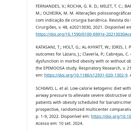
FERNANDES, V.; ROCHA, G. R. D.; MILET, T. C.; BAR
M.; OLIVEIRA, M. M. Alterações polissonográfic
com indicação de cirurgia bariátrica. Revista do 
Cirurgiões, v. 48, e20213030, 2021. Disponível e
https://doi.org/10.1590/0100-6991e-20213030Ac
KATASANI, T.; HOLT, G.; AL-KHYATT, W.; IDRIS, I. 
outcomes for Lázaro, J.; Clavería, P.; Cabrejas, C.
dysfunction in morbid obesity with or without o
the EPIMOOSA study. Respiratory Research, v. 21,
em:
https://doi.org/10.1186/s12931-020-1302-9
.
SCHIAVO, L. et al. Low-calorie ketogenic diet wit
airway pressure to alleviate severe obstructive
patients with obesity scheduled for bariatric/met
prospective, randomized multicenter comparativ
p. 1-9, 2022. Disponível em:
https://doi.org/10.
Acesso em: 10 set. 2024.