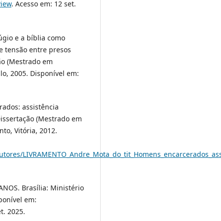
view
. Acesso em: 12 set.
úgio e a bíblia como
e tensão entre presos
ção (Mestrado em
lo, 2005. Disponível em:
ados: assistência
 Dissertação (Mestrado em
to, Vitória, 2012.
_autores/LIVRAMENTO_Andre_Mota_do_tit_Homens_encarcerados_assis
S. Brasília: Ministério
ponível em:
t. 2025.