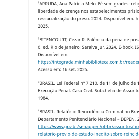
¹ARRUDA, Ana Patrícia Melo. Fé sem grades: relig
liberdade de crença nos estabelecimentos prisi
ressocialização do preso. 2024. Disponível em: ht
2025.
²BITENCOURT, Cezar R. Falência da pena de pris
6. ed. Rio de Janeiro: Saraiva Jur, 2024. E-book.
Disponível em:
https://integrada.minhabiblioteca.com.br/read
Acesso em: 16 set. 2025.
³BRASIL. Lei Federal nº 7.210, de 11 de julho de 1
Execução Penal. Casa Civil. Subchefia de Assuntos
1984.
⁴BRASIL. Relatório: Reincidência Criminal no Brasi
Departamento Penitenciário Nacional – DEPEN, 2
https://www.gov.br/senappen/pt-br/assuntos/no
relatorio-previo-de-estudo-inedito-sobre-reincid