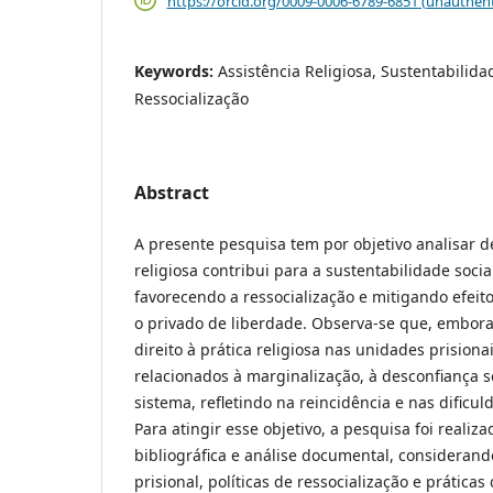
https://orcid.org/0009-0006-6789-6851 (unauthent
Keywords:
Assistência Religiosa, Sustentabilida
Ressocialização
Abstract
A presente pesquisa tem por objetivo analisar d
religiosa contribui para a sustentabilidade socia
favorecendo a ressocialização e mitigando efeit
o privado de liberdade. Observa-se que, embora
direito à prática religiosa nas unidades prisiona
relacionados à marginalização, à desconfiança s
sistema, refletindo na reincidência e nas dificu
Para atingir esse objetivo, a pesquisa foi realiz
bibliográfica e análise documental, consideran
prisional, políticas de ressocialização e práticas 