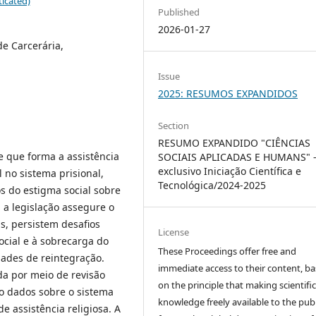
icated)
Published
2026-01-27
de Carcerária,
Issue
2025: RESUMOS EXPANDIDOS
Section
RESUMO EXPANDIDO "CIÊNCIAS
e que forma a assistência
SOCIAIS APLICADAS E HUMANS" 
exclusivo Iniciação Científica e
l no sistema prisional,
Tecnológica/2024-2025
os do estigma social sobre
 a legislação assegure o
is, persistem desafios
License
ocial e à sobrecarga do
These Proceedings offer free and
ldades de reintegração.
immediate access to their content, b
ada por meio de revisão
on the principle that making scientifi
do dados sobre o sistema
knowledge freely available to the publ
de assistência religiosa. A