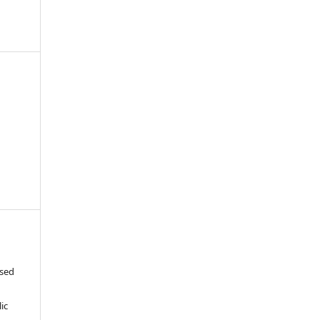
-
ased
c
ic