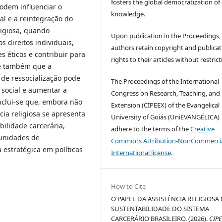
fosters the global democratization of
podem influenciar o
knowledge.
l e a reintegração do
ligiosa, quando
Upon publication in the Proceedings,
 direitos individuais,
authors retain copyright and publicat
s éticos e contribuir para
rights to their articles without restrict
se também que a
s de ressocialização pode
The Proceedings of the International
o social e aumentar a
Congress on Research, Teaching, and
onclui-se que, embora não
Extension (CIPEEX) of the Evangelical
cia religiosa se apresenta
University of Goiás (UniEVANGÉLICA)
ilidade carcerária,
adhere to the terms of the
Creative
tunidades de
Commons Attribution-NonCommercia
 estratégica em políticas
International license
.
How to Cite
O PAPEL DA ASSISTÊNCIA RELIGIOSA
SUSTENTABILIDADE DO SISTEMA
CARCERÁRIO BRASILEIRO. (2026).
CIP