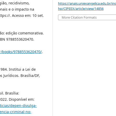
ião, recidivismo,
https://anais.unievangelica.edu.br/in
hp/CIPEEX/article/view/14856
onais e o impacto na
tps://. Acesso em: 10 set.
More Citation Formats
ão: edição comemorativa.
 ISBN 9788553620470.
er/books/9788553620470/
.
984. Institui a Lei de
 Jurídicos. Brasília/DF,
l. Brasília:
022. Disponível em:
ticias/depen-divulga-
encia-criminal-no-