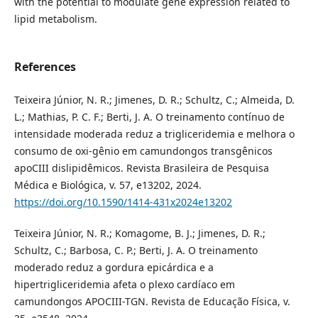
with the potential to modulate gene expression related to
lipid metabolism.
References
Teixeira Júnior, N. R.; Jimenes, D. R.; Schultz, C.; Almeida, D.
L.; Mathias, P. C. F.; Berti, J. A. O treinamento contínuo de
intensidade moderada reduz a trigliceridemia e melhora o
consumo de oxi-gênio em camundongos transgênicos
apoCIII dislipidêmicos. Revista Brasileira de Pesquisa
Médica e Biológica, v. 57, e13202, 2024.
https://doi.org/10.1590/1414-431x2024e13202
Teixeira Júnior, N. R.; Komagome, B. J.; Jimenes, D. R.;
Schultz, C.; Barbosa, C. P.; Berti, J. A. O treinamento
moderado reduz a gordura epicárdica e a
hipertrigliceridemia afeta o plexo cardíaco em
camundongos APOCIII-TGN. Revista de Educação Física, v.