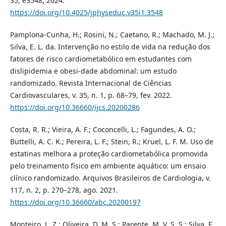
35, e3548, 2024.
https://doi.org/10.4025/jphyseduc.v35i1.3548
Pamplona-Cunha, H.; Rosini, N.; Caetano, R.; Machado, M. J.;
Silva, E. L. da. Intervenção no estilo de vida na redução dos
fatores de risco cardiometabólico em estudantes com
dislipidemia e obesi-dade abdominal: um estudo
randomizado. Revista Internacional de Ciências
Cardiovasculares, v. 35, n. 1, p. 68–79, fev. 2022.
https://doi.org/10.36660/ijcs.20200286
Costa, R. R.; Vieira, A. F.; Coconcelli, L.; Fagundes, A. O.;
Buttelli, A. C. K.; Pereira, L. F.; Stein, R.; Kruel, L. F. M. Uso de
estatinas melhora a proteção cardiometabólica promovida
pelo treinamento físico em ambiente aquático: um ensaio
clínico randomizado. Arquivos Brasileiros de Cardiologia, v.
117, n. 2, p. 270–278, ago. 2021.
https://doi.org/10.36660/abc.20200197
Monteiro, L. Z.; Oliveira, D. M. S.; Parente, M. V. S. S.; Silva, E.