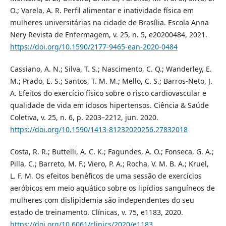
O.; Varela, A. R. Perfil alimentar e inatividade física em
mulheres universitárias na cidade de Brasília. Escola Anna
Nery Revista de Enfermagem, v. 25, n. 5, e20200484, 2021.
https://doi.org/10.1590/2177-9465-ean-2020-0484
Cassiano, A. N.; Silva, T. S.; Nascimento, C. Q.; Wanderley, E.
M.; Prado, E. S.; Santos, T. M. M.; Mello, C. S.; Barros-Neto, J.
A. Efeitos do exercício físico sobre o risco cardiovascular e
qualidade de vida em idosos hipertensos. Ciência & Saúde
Coletiva, v. 25, n. 6, p. 2203–2212, jun. 2020.
https://doi.org/10.1590/1413-81232020256.27832018
Costa, R. R.; Buttelli, A. C. K.; Fagundes, A. O.; Fonseca, G. A.;
Pilla, C.; Barreto, M. F.; Viero, P. A.; Rocha, V. M. B. A.; Kruel,
L. F. M. Os efeitos benéficos de uma sessão de exercícios
aeróbicos em meio aquático sobre os lipídios sanguíneos de
mulheres com dislipidemia são independentes do seu
estado de treinamento. Clínicas, v. 75, e1183, 2020.
https://doi.org/10.6061/clinics/2020/e1183