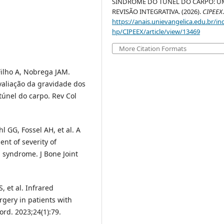
SÍNDROME DO TÚNEL DO CARPO: U
REVISÃO INTEGRATIVA. (2026).
CIPEEX
https://anais.unievangelica.edu.br/in
hp/CIPEEX/article/view/13469
More Citation Formats
ilho A, Nobrega JAM.
valiação da gravidade dos
túnel do carpo. Rev Col
l GG, Fossel AH, et al. A
nt of severity of
 syndrome. J Bone Joint
, et al. Infrared
gery in patients with
rd. 2023;24(1):79.