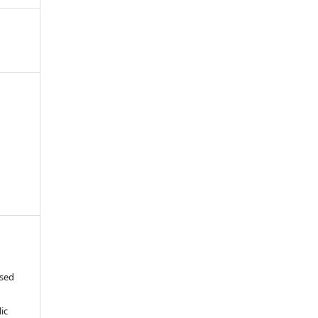
ased
c
ic