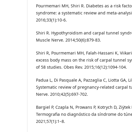
Pourmemari MH, Shiri R. Diabetes as a risk facto
syndrome: a systematic review and meta-analysi
2016;33(1):10-6.
Shiri R. Hypothyroidism and carpal tunnel syndr
Muscle Nerve. 2014;50(6):879-83.
Shiri R, Pourmemari MH, Falah-Hassani K, Viikari-
excess body mass on the risk of carpal tunnel s
of 58 studies. Obes Rev. 2015;16(12):1094-104.
Padua L, Di Pasquale A, Pazzaglia C, Liotta GA, L
Systematic review of pregnancy-related carpal 
Nerve. 2010;42(5):697-702.
Bargiel P, Czapla N, Prowans P, Kotrych D, Ziÿtek P
Termografia no diagnóstico da síndrome do túne
2021;57(1):1–8.