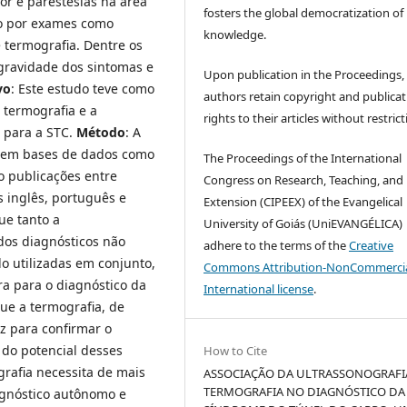
or e parestesias na área
fosters the global democratization of
o por exames como
knowledge.
 termografia. Dentre os
 gravidade dos sintomas e
Upon publication in the Proceedings,
vo
: Este estudo teve como
authors retain copyright and publicat
a termografia e a
rights to their articles without restrict
 para a STC.
Método
: A
a em bases de dados como
The Proceedings of the International
 publicações entre
Congress on Research, Teaching, and
s inglês, português e
Extension (CIPEEX) of the Evangelical
ue tanto a
University of Goiás (UniEVANGÉLICA)
dos diagnósticos não
adhere to the terms of the
Creative
do utilizadas em conjunto,
Commons Attribution-NonCommercia
 para o diagnóstico da
International license
.
ue a termografia, de
az para confirmar o
 do potencial desses
How to Cite
rafia necessita de mais
ASSOCIAÇÃO DA ULTRASSONOGRAFI
TERMOGRAFIA NO DIAGNÓSTICO DA
agnóstico autônomo e