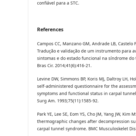
confiável para a STC.
References
Campos CC, Manzano GM, Andrade LB, Castelo F
Tradução e validação de um instrumento para a
sintomas e do estado funcional na síndrome do 
Bras Cir. 2014;41(6):416-21.
Levine DW, Simmons BP, Koris MJ, Daltroy LH, Hoh
self-administered questionnaire for the assessme
symptoms and functional status in carpal tunnel
Surg Am. 1993;75(11):1585-92.
Park YE, Lee SE, Eom YS, Cho JM, Yang JW, Kim MS
thermographic changes after decompression sur
carpal tunnel syndrome. BMC Musculoskelet Diso