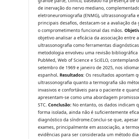
grande parte, clínico, baseado na presença de d
de inervação do nervo mediano, complementad
eletroneuromiografia (ENMG), ultrassonografia e
principais desafios, destacam-se a avaliação da
o comprometimento funcional das mãos.
Objeti
objetivo analisar a eficácia da associação entre 
ultrassonografia como ferramentas diagnósticas
metodologia envolveu uma revisão bibliográfic
PubMed, Web of Science e SciELO, contemplando
setembro de 1969 e janeiro de 2025, nos idioma
espanhol
. Resultados
: Os resultados apontam q
ultrassonografia quanto a termografia são méto
invasivos e confortáveis para o paciente e quan
apresentam-se como uma abordagem promissora
STC.
Conclusão:
No entanto, os dados indicam q
forma isolada, ainda não é suficientemente efic
diagnóstico da síndrome.Conclui-se que, apesar
exames, principalmente em associação, a termog
evidências para ser considerada um método di