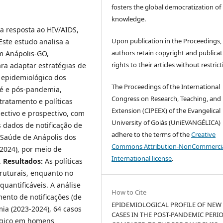
fosters the global democratization of
knowledge.
 resposta ao HIV/AIDS,
Upon publication in the Proceedings,
Este estudo analisa a
authors retain copyright and publicat
em Anápolis-GO,
rights to their articles without restrict
a adaptar estratégias de
 epidemiológico dos
The Proceedings of the International
ré e pós-pandemia,
Congress on Research, Teaching, and
tratamento e políticas
Extension (CIPEEX) of the Evangelical
ectivo e prospectivo, com
University of Goiás (UniEVANGÉLICA)
 dados de notificação de
adhere to the terms of the
Creative
 Saúde de Anápolis dos
Commons Attribution-NonCommercia
2024), por meio de
International license
.
.
Resultados:
As políticas
ruturais, enquanto no
antificáveis. A análise
How to Cite
ento de notificações (de
EPIDEMIOLOGICAL PROFILE OF NEW
ia (2023-2024), 64 casos
CASES IN THE POST-PANDEMIC PERI
lógico em homens