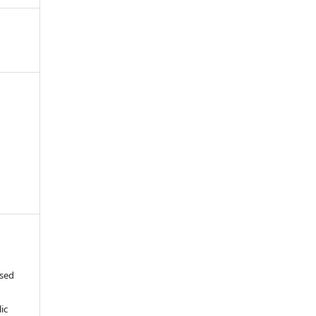
ased
c
ic