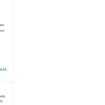
ion
ion.
l 4.0
 HIV
OD