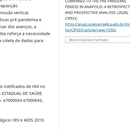
COMPARED TO THE PRE-PANDEMIC
exposição
PERIOD IN ANÁPOLIS: A RETROSPECT
AND PROSPECTIVE ANALYSIS. (2026).
issão vertical.
CIPEEX
.
íticas pré-pandemia e
https://anais.unievangelica.edu.br/in
sar dos avanços, a
hp/CIPEEX/article/view/15302
dos reforça a necessidade
More Citation Formats
 coleta de dados para
s notificados de HIV no
LA ESTADUAL DE SAÚDE
. e7000043-e7000043,
ógico: HIV e AIDS 2019.