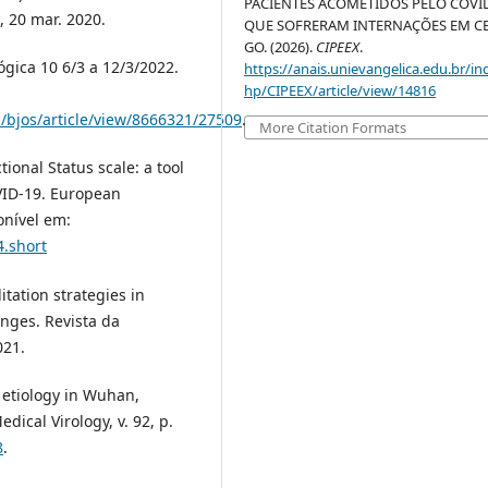
PACIENTES ACOMETIDOS PELO COVI
, 20 mar. 2020.
QUE SOFRERAM INTERNAÇÕES EM CE
GO. (2026).
CIPEEX
.
gica 10 6/3 a 12/3/2022.
https://anais.unievangelica.edu.br/in
hp/CIPEEX/article/view/14816
p/bjos/article/view/8666321/27509
.
More Citation Formats
ional Status scale: a tool
OVID-19. European
onível em:
4.short
itation strategies in
nges. Revista da
021.
 etiology in Wuhan,
dical Virology, v. 92, p.
8
.