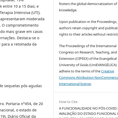
fosters the global democratization of
 entre 10 a 15 dias; e
knowledge.
erapia Intensiva (UTI).
s apresentaram moderada
Upon publication in the Proceedings,
19. O comprometimento
authors retain copyright and publicat
ndo mais grave em casos
rights to their articles without restrict
ernações. Destaca-se o
l para a retomada da
The Proceedings of the International
Congress on Research, Teaching, and
Extension (CIPEEX) of the Evangelical
University of Goiás (UniEVANGÉLICA)
adhere to the terms of the
Creative
Commons Attribution-NonCommercia
International license
.
 de sequelas pós-agudas
How to Cite
o. Portaria n°454, de 20
A FUNCIONALIDADE NO PÓS-COVID:
nacional, o estado de
AVALIAÇÃO DO ESTADO FUNCIONAL 
9). Diário Oficial da