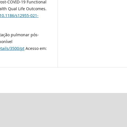
 Post-COVID-19 Functional
ealth Qual Life Outcomes.
/10.1186/s12955-021-
litação pulmonar pós-
ponível
ails/3500/pt
Acesso em: