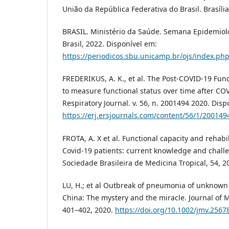
União da República Federativa do Brasil. Brasília
BRASIL. Ministério da Saúde. Semana Epidemioló
Brasil, 2022. Disponível em:
https://periodicos.sbu.unicamp.br/ojs/index.ph
FREDERIKUS, A. K., et al. The Post-COVID-19 Funct
to measure functional status over time after C
Respiratory Journal. v. 56, n. 2001494 2020. Disp
https://erj.ersjournals.com/content/56/1/200149
FROTA, A. X et al. Functional capacity and rehabil
Covid-19 patients: current knowledge and challe
Sociedade Brasileira de Medicina Tropical, 54, 2
LU, H.; et al Outbreak of pneumonia of unknown
China: The mystery and the miracle. Journal of Me
401–402, 2020.
https://doi.org/10.1002/jmv.2567