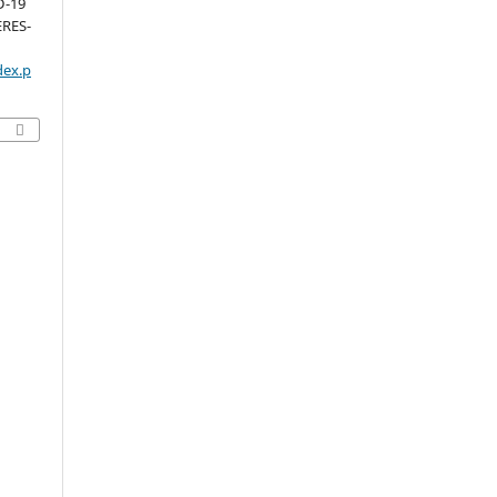
D-19
RES-
dex.p