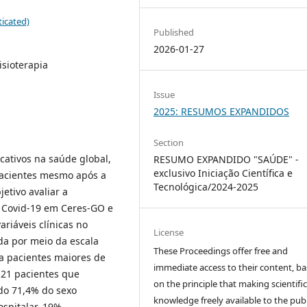
icated)
Published
2026-01-27
isioterapia
Issue
2025: RESUMOS EXPANDIDOS
Section
cativos na saúde global,
RESUMO EXPANDIDO "SAÚDE" -
exclusivo Iniciação Científica e
pacientes mesmo após a
Tecnológica/2024-2025
etivo avaliar a
r Covid-19 em Ceres-GO e
variáveis clínicas no
License
ada por meio da escala
These Proceedings offer free and
 a pacientes maiores de
immediate access to their content, b
 21 pacientes que
on the principle that making scientifi
ndo 71,4% do sexo
knowledge freely available to the publ
ospitalar, 19%