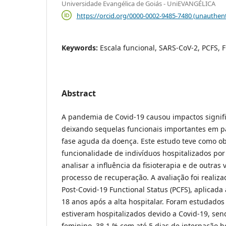
Universidade Evangélica de Goiás - UniEVANGÉLICA
https://orcid.org/0000-0002-9485-7480 (unauthent
Keywords:
Escala funcional, SARS-CoV-2, PCFS, F
Abstract
A pandemia de Covid-19 causou impactos signifi
deixando sequelas funcionais importantes em 
fase aguda da doença. Este estudo teve como obj
funcionalidade de indivíduos hospitalizados po
analisar a influência da fisioterapia e de outras 
processo de recuperação. A avaliação foi realiz
Post-Covid-19 Functional Status (PCFS), aplicada
18 anos após a alta hospitalar. Foram estudados
estiveram hospitalizados devido a Covid-19, se
feminino, 38,1 % com até 5 dias de internação h