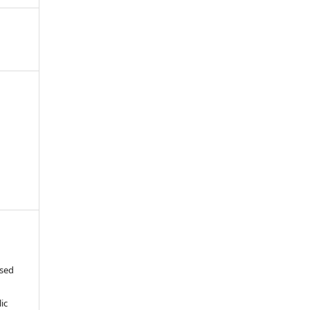
ased
c
ic