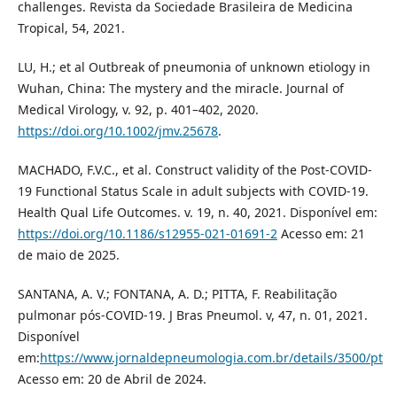
challenges. Revista da Sociedade Brasileira de Medicina
Tropical, 54, 2021.
LU, H.; et al Outbreak of pneumonia of unknown etiology in
Wuhan, China: The mystery and the miracle. Journal of
Medical Virology, v. 92, p. 401–402, 2020.
https://doi.org/10.1002/jmv.25678
.
MACHADO, F.V.C., et al. Construct validity of the Post-COVID-
19 Functional Status Scale in adult subjects with COVID-19.
Health Qual Life Outcomes. v. 19, n. 40, 2021. Disponível em:
https://doi.org/10.1186/s12955-021-01691-2
Acesso em: 21
de maio de 2025.
SANTANA, A. V.; FONTANA, A. D.; PITTA, F. Reabilitação
pulmonar pós-COVID-19. J Bras Pneumol. v, 47, n. 01, 2021.
Disponível
em:
https://www.jornaldepneumologia.com.br/details/3500/pt
Acesso em: 20 de Abril de 2024.