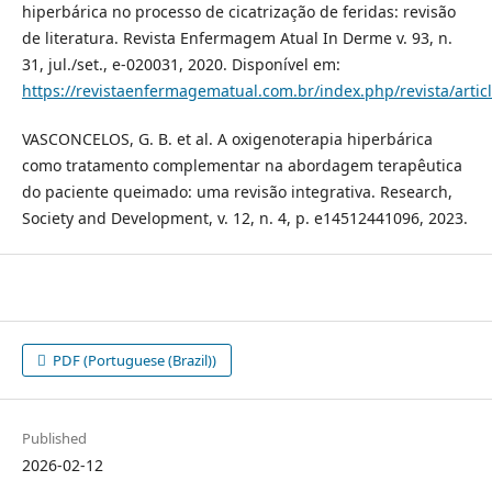
hiperbárica no processo de cicatrização de feridas: revisão
de literatura. Revista Enfermagem Atual In Derme v. 93, n.
31, jul./set., e-020031, 2020. Disponível em:
https://revistaenfermagematual.com.br/index.php/revista/artic
VASCONCELOS, G. B. et al. A oxigenoterapia hiperbárica
como tratamento complementar na abordagem terapêutica
do paciente queimado: uma revisão integrativa. Research,
Society and Development, v. 12, n. 4, p. e14512441096, 2023.
PDF (Portuguese (Brazil))
Published
2026-02-12