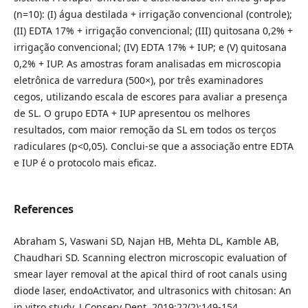
(n=10): (I) água destilada + irrigação convencional (controle);
(II) EDTA 17% + irrigação convencional; (III) quitosana 0,2% +
irrigação convencional; (IV) EDTA 17% + IUP; e (V) quitosana
0,2% + IUP. As amostras foram analisadas em microscopia
eletrônica de varredura (500×), por três examinadores
cegos, utilizando escala de escores para avaliar a presença
de SL. O grupo EDTA + IUP apresentou os melhores
resultados, com maior remoção da SL em todos os terços
radiculares (p<0,05). Conclui-se que a associação entre EDTA
e IUP é o protocolo mais eficaz.
References
Abraham S, Vaswani SD, Najan HB, Mehta DL, Kamble AB,
Chaudhari SD. Scanning electron microscopic evaluation of
smear layer removal at the apical third of root canals using
diode laser, endoActivator, and ultrasonics with chitosan: An
in vitro study. J Conserv Dent. 2019;22(2):149-154.