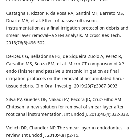
Castagna F, Rizzon P, da Rosa RA, Santini MF, Barreto MS,
Duarte MA, et al. Effect of passive ultrasonic
instrumentation as a final irrigation protocol on debris and
smear layer removal--a SEM analysis. Microsc Res Tech.
2013;76(5):496-502.
De-Deus G, Belladonna FG, de Siqueira Zuolo A, Perez R,
Carvalho MS, Souza EM, et al. Micro-CT comparison of XP-
endo Finisher and passive ultrasonic irrigation as final
irrigation protocols on the removal of accumulated hard-
tissue debris. Clin Oral Investig. 2019;23(7):3087-3093.
Silva PV, Guedes DF, Nakadi FV, Pecora JD, Cruz-Filho AM.
Chitosan: a new solution for removal of smear layer after
root canal instrumentation. Int Endod J. 2013;46(4):332-338.
Violich DR, Chandler NP. The smear layer in endodontics - a
review. Int Endod J. 2010;43(1):2-15.