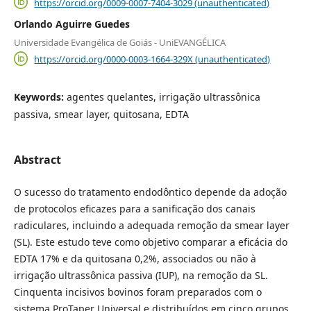
https://orcid.org/0009-0007-7404-3029 (unauthenticated)
Orlando Aguirre Guedes
Universidade Evangélica de Goiás - UniEVANGÉLICA
https://orcid.org/0000-0003-1664-329X (unauthenticated)
Keywords:
agentes quelantes, irrigação ultrassônica
passiva, smear layer, quitosana, EDTA
Abstract
O sucesso do tratamento endodôntico depende da adoção
de protocolos eficazes para a sanificação dos canais
radiculares, incluindo a adequada remoção da smear layer
(SL). Este estudo teve como objetivo comparar a eficácia do
EDTA 17% e da quitosana 0,2%, associados ou não à
irrigação ultrassônica passiva (IUP), na remoção da SL.
Cinquenta incisivos bovinos foram preparados com o
sistema ProTaper Universal e distribuídos em cinco grupos