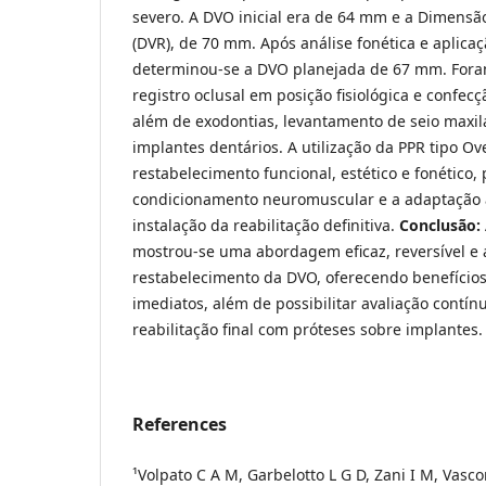
severo. A DVO inicial era de 64 mm e a Dimensã
(DVR), de 70 mm. Após análise fonética e aplica
determinou-se a DVO planejada de 67 mm. Fora
registro oclusal em posição fisiológica e confecç
além de exodontias, levantamento de seio maxila
implantes dentários. A utilização da PPR tipo O
restabelecimento funcional, estético e fonético,
condicionamento neuromuscular e a adaptação 
instalação da reabilitação definitiva.
Conclusão:
mostrou-se uma abordagem eficaz, reversível e a
restabelecimento da DVO, oferecendo benefícios 
imediatos, além de possibilitar avaliação contínu
reabilitação final com próteses sobre implantes.
References
¹Volpato C A M, Garbelotto L G D, Zani I M, Vasco