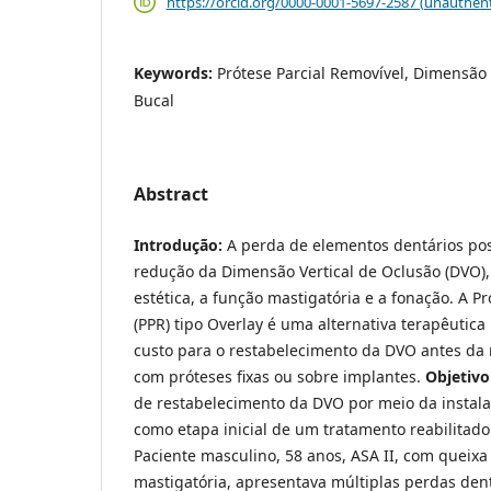
https://orcid.org/0000-0001-5697-2587 (unauthent
Keywords:
Prótese Parcial Removível, Dimensão V
Bucal
Abstract
Introdução:
A perda de elementos dentários pos
redução da Dimensão Vertical de Oclusão (DVO
estética, a função mastigatória e a fonação. A P
(PPR) tipo Overlay é uma alternativa terapêutica 
custo para o restabelecimento da DVO antes da r
com próteses fixas ou sobre implantes.
Objetivo
de restabelecimento da DVO por meio da instala
como etapa inicial de um tratamento reabilitado
Paciente masculino, 58 anos, ASA II, com queixa 
mastigatória, apresentava múltiplas perdas dent