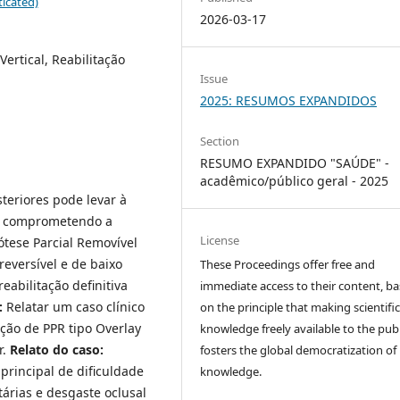
icated)
2026-03-17
ertical, Reabilitação
Issue
2025: RESUMOS EXPANDIDOS
Section
RESUMO EXPANDIDO "SAÚDE" -
acadêmico/público geral - 2025
teriores pode levar à
), comprometendo a
License
rótese Parcial Removível
reversível e de baixo
These Proceedings offer free and
eabilitação definitiva
immediate access to their content, b
:
Relatar um caso clínico
on the principle that making scientifi
ção de PPR tipo Overlay
knowledge freely available to the publ
r.
Relato do caso:
fosters the global democratization of
principal de dificuldade
knowledge.
árias e desgaste oclusal