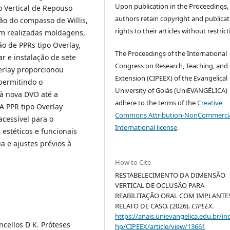
Upon publication in the Proceedings,
o Vertical de Repouso
authors retain copyright and publicat
ção do compasso de Willis,
rights to their articles without restrict
m realizadas moldagens,
ão de PPRs tipo Overlay,
The Proceedings of the International
r e instalação de sete
Congress on Research, Teaching, and
verlay proporcionou
Extension (CIPEEX) of the Evangelical
 permitindo o
University of Goiás (UniEVANGÉLICA)
à nova DVO até a
adhere to the terms of the
Creative
A PPR tipo Overlay
Commons Attribution-NonCommercia
cessível para o
International license
.
estéticos e funcionais
a e ajustes prévios à
How to Cite
RESTABELECIMENTO DA DIMENSÃO
VERTICAL DE OCLUSÃO PARA
REABILITAÇÃO ORAL COM IMPLANTES
RELATO DE CASO. (2026).
CIPEEX
.
https://anais.unievangelica.edu.br/in
ncellos D K. Próteses
hp/CIPEEX/article/view/13661