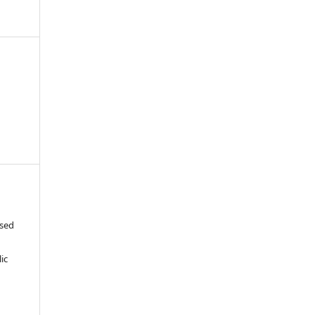
ased
c
ic