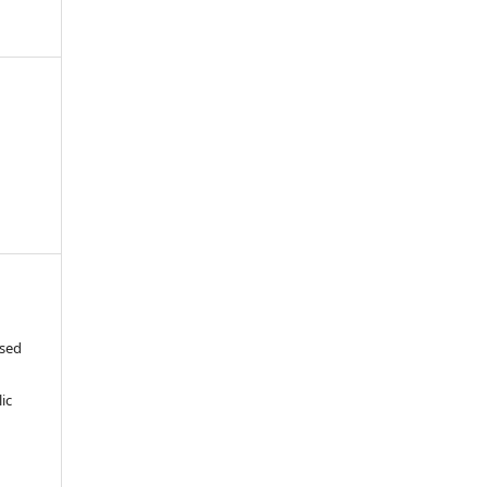
ased
c
ic