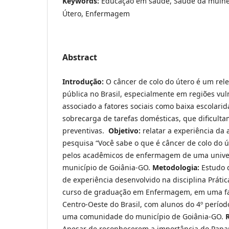
Keywords:
Educação em saúde, Saúde da mulher
Útero, Enfermagem
Abstract
Introdução:
O câncer de colo do útero é um rel
pública no Brasil, especialmente em regiões vul
associado a fatores sociais como baixa escolarid
sobrecarga de tarefas domésticas, que dificult
preventivas.
Objetivo:
relatar a experiência da 
pesquisa “Você sabe o que é câncer de colo do 
pelos acadêmicos de enfermagem de uma unive
município de Goiânia-GO.
Metodologia:
Estudo d
de experiência desenvolvido na disciplina Práti
curso de graduação em Enfermagem, em uma fa
Centro-Oeste do Brasil, com alunos do 4º períod
uma comunidade do município de Goiânia-GO.
Apesar de reconhecerem a importância do Papani