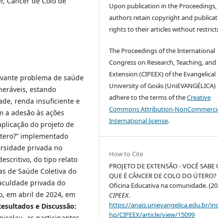
, Câncer de Colo de
Upon publication in the Proceedings,
authors retain copyright and publicat
rights to their articles without restrict
The Proceedings of the International
Congress on Research, Teaching, and
Extension (CIPEEX) of the Evangelical
evante problema de saúde
University of Goiás (UniEVANGÉLICA)
neráveis, estando
adhere to the terms of the
Creative
ade, renda insuficiente e
Commons Attribution-NonCommercia
am a adesão às ações
International license
.
aplicação do projeto de
útero?” implementado
rsidade privada no
How to Cite
escritivo, do tipo relato
PROJETO DE EXTENSÃO - VOCÊ SABE 
cas de Saúde Coletiva do
QUE É CÂNCER DE COLO DO ÚTERO?
culdade privada do
Oficina Educativa na comunidade. (20
o, em abril de 2024, em
CIPEEX
.
https://anais.unievangelica.edu.br/in
Resultados e Discussão:
hp/CIPEEX/article/view/15099
colau, as participantes