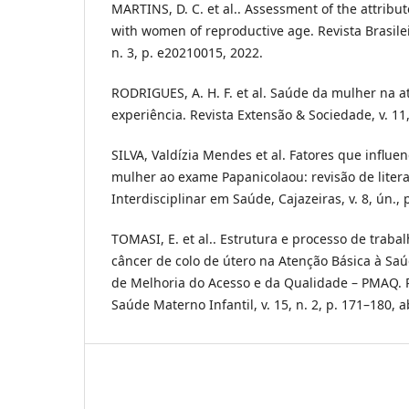
MARTINS, D. C. et al.. Assessment of the attribu
with women of reproductive age. Revista Brasile
n. 3, p. e20210015, 2022.
RODRIGUES, A. H. F. et al. Saúde da mulher na a
experiência. Revista Extensão & Sociedade, v. 11,
SILVA, Valdízia Mendes et al. Fatores que influ
mulher ao exame Papanicolaou: revisão de litera
Interdisciplinar em Saúde, Cajazeiras, v. 8, ún., 
TOMASI, E. et al.. Estrutura e processo de trab
câncer de colo de útero na Atenção Básica à Sa
de Melhoria do Acesso e da Qualidade – PMAQ. R
Saúde Materno Infantil, v. 15, n. 2, p. 171–180, a