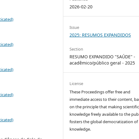
2026-02-20
icated)
Issue
2025: RESUMOS EXPANDIDOS
icated)
Section
RESUMO EXPANDIDO "SAÚDE" -
acadêmico/público geral - 2025
icated)
License
These Proceedings offer free and
icated)
immediate access to their content, b
on the principle that making scientifi
knowledge freely available to the publ
icated)
fosters the global democratization of
knowledge.