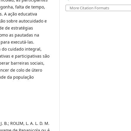
gonha, falta de tempo,
More Citation Formats
is. A ação educativa
xão sobre autocuidado e
de de estratégias
como as pautadas na
 para executá-las.
 do cuidado integral,
ivas e participativas são
erar barreiras sociais,
âncer de colo de útero
úde da população
 B.; ROLIM, L. A. L. D. M.
 exame de Papanicola ou é