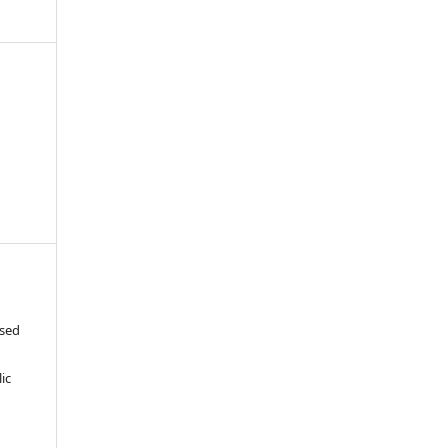
ased
c
ic