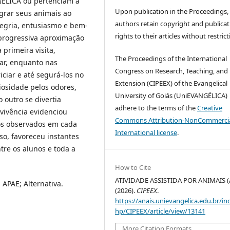
GÉLICA ou pertenciam a
Upon publication in the Proceedings,
grar seus animais ao
authors retain copyright and publicat
legria, entusiasmo e bem-
rights to their articles without restrict
 progressiva aproximação
 primeira visita,
The Proceedings of the International
ar, enquanto nas
Congress on Research, Teaching, and
iciar e até segurá-los no
Extension (CIPEEX) of the Evangelical
iosidade pelos odores,
University of Goiás (UniEVANGÉLICA)
 outro se divertia
adhere to the terms of the
Creative
vivência evidenciou
Commons Attribution-NonCommercia
sos observados em cada
International license
.
so, favoreceu instantes
tre os alunos e toda a
How to Cite
ATIVIDADE ASSISTIDA POR ANIMAIS (
 APAE; Alternativa.
(2026).
CIPEEX
.
https://anais.unievangelica.edu.br/in
hp/CIPEEX/article/view/13141
More Citation Formats