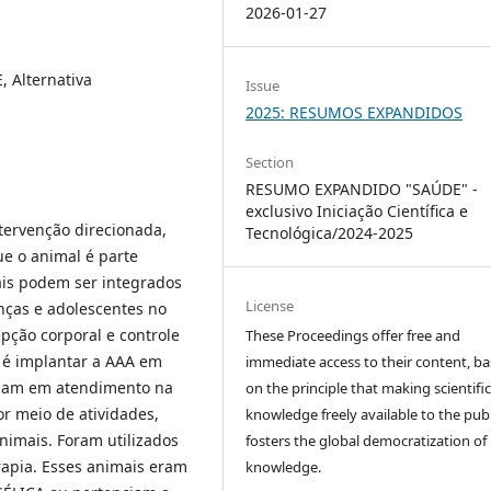
2026-01-27
, Alternativa
Issue
2025: RESUMOS EXPANDIDOS
Section
RESUMO EXPANDIDO "SAÚDE" -
exclusivo Iniciação Científica e
ntervenção direcionada,
Tecnológica/2024-2025
ue o animal é parte
ais podem ser integrados
License
nças e adolescentes no
ção corporal e controle
These Proceedings offer free and
o é implantar a AAA em
immediate access to their content, b
tejam em atendimento na
on the principle that making scientifi
 meio de atividades,
knowledge freely available to the publ
nimais. Foram utilizados
fosters the global democratization of
rapia. Esses animais eram
knowledge.