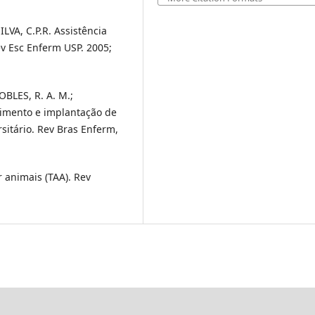
LVA, C.P.R. Assistência
ev Esc Enferm USP. 2005;
OBLES, R. A. M.;
imento e implantação de
sitário. Rev Bras Enferm,
 animais (TAA). Rev