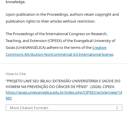
knowledge.
Upon publication in the Proceedings, authors retain copyright and
publication rights to their articles without restriction.
The Proceedings of the International Congress on Research,
Teaching, and Extension (CIPEEX) of the Evangelical University of
Goiás (UniEVANGÉLICA) adhere to the terms of the
Creative
Commons Attribution-NonCommercial 4.0 International license
.
How to Cite
“PROJETO LAVE SEU BILAU: EXTENSÃO UNIVERSITÁRIA E SAÚDE DO
HOMEM NA PREVENÇÃO DO CÂNCER DE PÊNIS” . (2026).
CIPEEX
.
https://anais.unievangelica.edu.br/index.php/CIPEEX/article/view/14
665
More Citation Formats