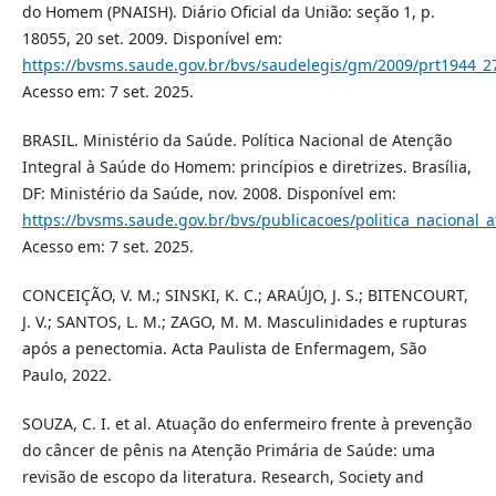
do Homem (PNAISH). Diário Oficial da União: seção 1, p.
18055, 20 set. 2009. Disponível em:
https://bvsms.saude.gov.br/bvs/saudelegis/gm/2009/prt1944_2
Acesso em: 7 set. 2025.
BRASIL. Ministério da Saúde. Política Nacional de Atenção
Integral à Saúde do Homem: princípios e diretrizes. Brasília,
DF: Ministério da Saúde, nov. 2008. Disponível em:
https://bvsms.saude.gov.br/bvs/publicacoes/politica_naciona
Acesso em: 7 set. 2025.
CONCEIÇÃO, V. M.; SINSKI, K. C.; ARAÚJO, J. S.; BITENCOURT,
J. V.; SANTOS, L. M.; ZAGO, M. M. Masculinidades e rupturas
após a penectomia. Acta Paulista de Enfermagem, São
Paulo, 2022.
SOUZA, C. I. et al. Atuação do enfermeiro frente à prevenção
do câncer de pênis na Atenção Primária de Saúde: uma
revisão de escopo da literatura. Research, Society and