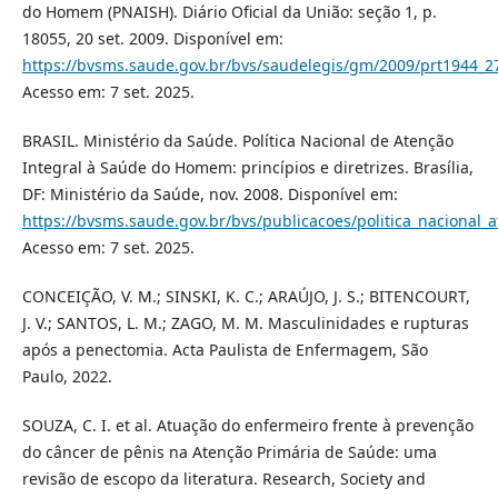
do Homem (PNAISH). Diário Oficial da União: seção 1, p.
18055, 20 set. 2009. Disponível em:
https://bvsms.saude.gov.br/bvs/saudelegis/gm/2009/prt1944_2
Acesso em: 7 set. 2025.
BRASIL. Ministério da Saúde. Política Nacional de Atenção
Integral à Saúde do Homem: princípios e diretrizes. Brasília,
DF: Ministério da Saúde, nov. 2008. Disponível em:
https://bvsms.saude.gov.br/bvs/publicacoes/politica_naciona
Acesso em: 7 set. 2025.
CONCEIÇÃO, V. M.; SINSKI, K. C.; ARAÚJO, J. S.; BITENCOURT,
J. V.; SANTOS, L. M.; ZAGO, M. M. Masculinidades e rupturas
após a penectomia. Acta Paulista de Enfermagem, São
Paulo, 2022.
SOUZA, C. I. et al. Atuação do enfermeiro frente à prevenção
do câncer de pênis na Atenção Primária de Saúde: uma
revisão de escopo da literatura. Research, Society and