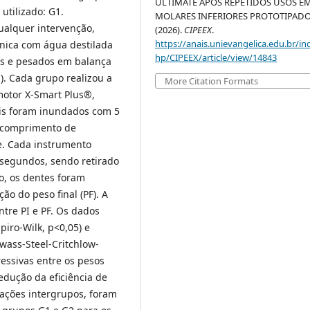
ULTIMATE APÓS REPETIDOS USOS E
utilizado: G1.
MOLARES INFERIORES PROTOTIPADO
ualquer intervenção,
(2026).
CIPEEX
.
https://anais.unievangelica.edu.br/in
nica com água destilada
hp/CIPEEX/article/view/14843
cos e pesados em balança
I). Cada grupo realizou a
More Citation Formats
motor X-Smart Plus®,
is foram inundados com 5
o comprimento de
. Cada instrumento
segundos, sendo retirado
, os dentes foram
o do peso final (PF). A
entre PI e PF. Os dados
iro-Wilk, p<0,05) e
Dwass-Steel-Critchlow-
ressivas entre os pesos
edução da eficiência de
ações intergrupos, foram