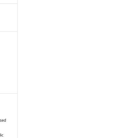
ased
c
ic