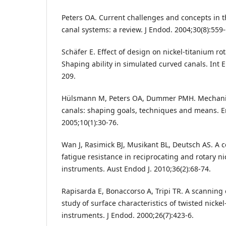
Peters OA. Current challenges and concepts in t
canal systems: a review. J Endod. 2004;30(8):559-
Schäfer E. Effect of design on nickel-titanium ro
Shaping ability in simulated curved canals. Int E
209.
Hülsmann M, Peters OA, Dummer PMH. Mechanica
canals: shaping goals, techniques and means. E
2005;10(1):30-76.
Wan J, Rasimick BJ, Musikant BL, Deutsch AS. A c
fatigue resistance in reciprocating and rotary ni
instruments. Aust Endod J. 2010;36(2):68-74.
Rapisarda E, Bonaccorso A, Tripi TR. A scanning
study of surface characteristics of twisted nickel
instruments. J Endod. 2000;26(7):423-6.