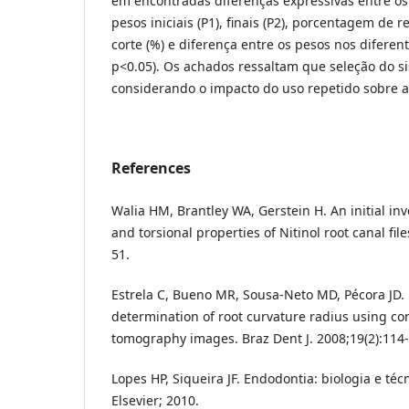
em encontradas diferenças expressivas entre os
pesos iniciais (P1), finais (P2), porcentagem de 
corte (%) e diferença entre os pesos nos diferen
p<0.05). Os achados ressaltam que seleção do si
considerando o impacto do uso repetido sobre a 
References
Walia HM, Brantley WA, Gerstein H. An initial in
and torsional properties of Nitinol root canal fil
51.
Estrela C, Bueno MR, Sousa-Neto MD, Pécora JD.
determination of root curvature radius using 
tomography images. Braz Dent J. 2008;19(2):114-
Lopes HP, Siqueira JF. Endodontia: biologia e técn
Elsevier; 2010.