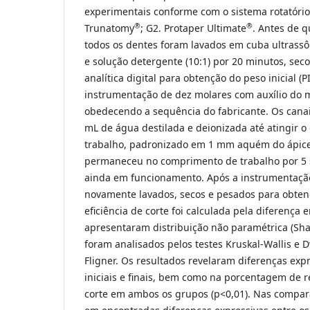
experimentais conforme com o sistema rotatório 
®
®
Trunatomy
; G2. Protaper Ultimate
. Antes de q
todos os dentes foram lavados em cuba ultrassô
e solução detergente (10:1) por 20 minutos, se
analítica digital para obtenção do peso inicial (P
instrumentação de dez molares com auxílio do 
obedecendo a sequência do fabricante. Os cana
mL de água destilada e deionizada até atingir 
trabalho, padronizado em 1 mm aquém do ápice
permaneceu no comprimento de trabalho por 5 
ainda em funcionamento. Após a instrumentação
novamente lavados, secos e pesados para obtençã
eficiência de corte foi calculada pela diferença 
apresentaram distribuição não paramétrica (Shap
foram analisados pelos testes Kruskal-Wallis e 
Fligner. Os resultados revelaram diferenças exp
iniciais e finais, bem como na porcentagem de r
corte em ambos os grupos (p<0,01). Nas compar