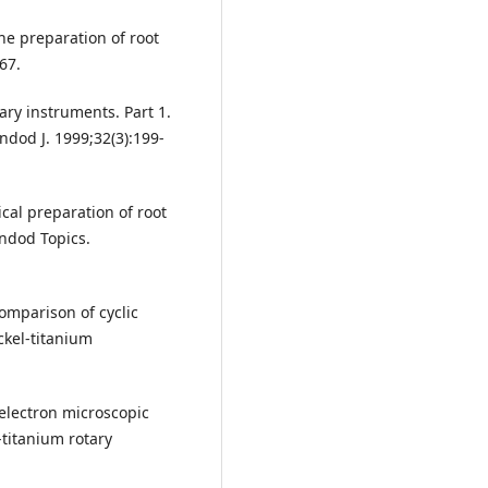
he preparation of root
67.
tary instruments. Part 1.
ndod J. 1999;32(3):199-
l preparation of root
ndod Topics.
omparison of cyclic
ckel-titanium
 electron microscopic
-titanium rotary