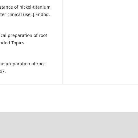
stance of nickel-titanium
er clinical use. J Endod.
l preparation of root
ndod Topics.
he preparation of root
67.