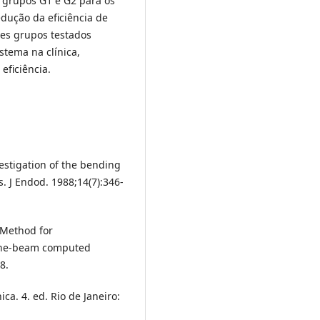
 grupos G1 e G2 para os
redução da eficiência de
tes grupos testados
stema na clínica,
eficiência.
vestigation of the bending
es. J Endod. 1988;14(7):346-
 Method for
cone-beam computed
8.
ica. 4. ed. Rio de Janeiro: