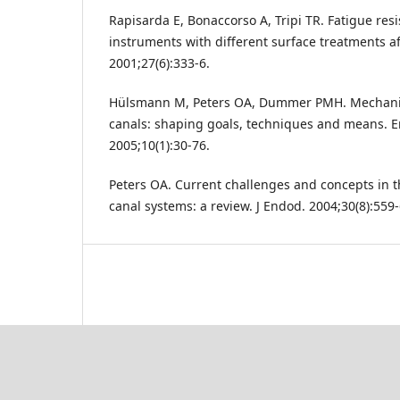
Rapisarda E, Bonaccorso A, Tripi TR. Fatigue resi
instruments with different surface treatments aft
2001;27(6):333-6.
Hülsmann M, Peters OA, Dummer PMH. Mechanica
canals: shaping goals, techniques and means. E
2005;10(1):30-76.
Peters OA. Current challenges and concepts in t
canal systems: a review. J Endod. 2004;30(8):559-