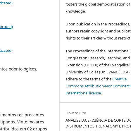
icated)
fosters the global democratization of
knowledge.
Upon publication in the Proceedings,
ticated)
authors retain copyright and publicat
rights to their articles without restrict
icated)
The Proceedings of the International
Congress on Research, Teaching, and
Extension (CIPEEX) of the Evangelical
ntos odontológicos,
University of Goiás (UniEVANGÉLICA)
adhere to the terms of the
Creative
Commons Attribution-NonCommercia
International license
.
How to Cite
trumentos reciprocantes
ANÁLISE DA EFICIÊNCIA DE CORTE D
tipados. Vinte molares
INSTRUMENTOS TRUNATOMY E PRO
istribuídos em 02 grupos