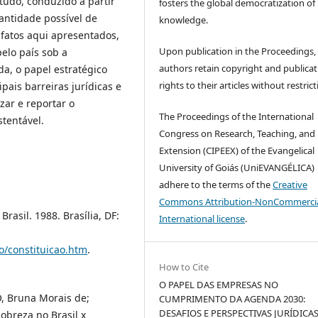
tudo, conduzido a partir
fosters the global democratization of
antidade possível de
knowledge.
 fatos aqui apresentados,
Upon publication in the Proceedings,
elo país sob a
authors retain copyright and publicat
da, o papel estratégico
rights to their articles without restrict
ais barreiras jurídicas e
zar e reportar o
The Proceedings of the International
tentável.
Congress on Research, Teaching, and
Extension (CIPEEX) of the Evangelical
University of Goiás (UniEVANGÉLICA)
adhere to the terms of the
Creative
Commons Attribution-NonCommercia
rasil. 1988. Brasília, DF:
International license
.
ao/constituicao.htm
.
How to Cite
O PAPEL DAS EMPRESAS NO
, Bruna Morais de;
CUMPRIMENTO DA AGENDA 2030:
DESAFIOS E PERSPECTIVAS JURÍDICAS
obreza no Brasil x