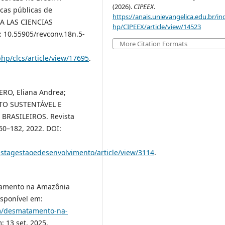
(2026).
CIPEEX
.
icas públicas de
https://anais.unievangelica.edu.br/in
A LAS CIENCIAS
hp/CIPEEX/article/view/14523
OI: 10.55905/revconv.18n.5-
More Citation Formats
php/clcs/article/view/17695
.
ERO, Eliana Andrea;
NTO SUSTENTÁVEL E
BRASILEIROS. Revista
 160–182, 2022. DOI:
vistagestaoedesenvolvimento/article/view/3114
.
atamento na Amazônia
sponível em:
am/desmatamento-na-
: 13 set. 2025.