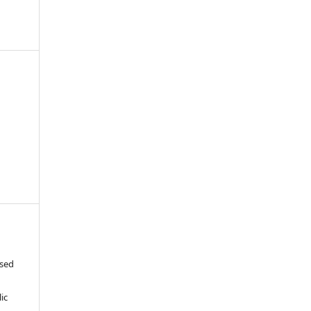
-
ased
c
ic