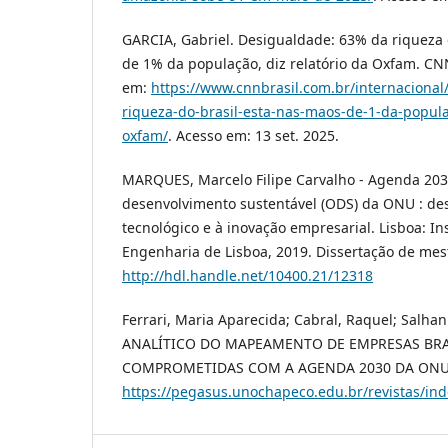
GARCIA, Gabriel. Desigualdade: 63% da riqueza 
de 1% da população, diz relatório da Oxfam. CNN
em:
https://www.cnnbrasil.com.br/internacional
riqueza-do-brasil-esta-nas-maos-de-1-da-popula
oxfam/
. Acesso em: 13 set. 2025.
MARQUES, Marcelo Filipe Carvalho - Agenda 2030
desenvolvimento sustentável (ODS) da ONU : de
tecnológico e à inovação empresarial. Lisboa: In
Engenharia de Lisboa, 2019. Dissertação de mes
http://hdl.handle.net/10400.21/12318
Ferrari, Maria Aparecida; Cabral, Raquel; Salha
ANALÍTICO DO MAPEAMENTO DE EMPRESAS BRA
COMPROMETIDAS COM A AGENDA 2030 DA ONU. 
https://pegasus.unochapeco.edu.br/revistas/ind