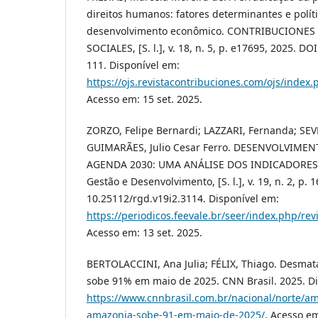
direitos humanos: fatores determinantes e polít
desenvolvimento econômico. CONTRIBUCIONES 
SOCIALES, [S. l.], v. 18, n. 5, p. e17695, 2025. D
111. Disponível em:
https://ojs.revistacontribuciones.com/ojs/index.
Acesso em: 15 set. 2025.
ZORZO, Felipe Bernardi; LAZZARI, Fernanda; SEV
GUIMARÃES, Julio Cesar Ferro. DESENVOLVIME
AGENDA 2030: UMA ANÁLISE DOS INDICADORES 
Gestão e Desenvolvimento, [S. l.], v. 19, n. 2, p.
10.25112/rgd.v19i2.3114. Disponível em:
https://periodicos.feevale.br/seer/index.php/re
Acesso em: 13 set. 2025.
BERTOLACCINI, Ana Julia; FÉLIX, Thiago. Desm
sobe 91% em maio de 2025. CNN Brasil. 2025. Di
https://www.cnnbrasil.com.br/nacional/norte/
amazonia-sobe-91-em-maio-de-2025/
. Acesso em