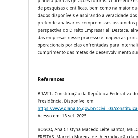
planeta para as gerações futuras. O presente es
de pesquisas científicas, bem como na maior qu
dados disponíveis e aspirando a veracidade dos
pretende analisar os compromissos assumidos p
perspectiva do Direito Empresarial. Destaca, ain
das empresas nesse processo e mapeia as princip
operacionais por elas enfrentadas para internali
cumprimento das metas de desenvolvimento sus
References
BRASIL. Constituição da República Federativa do B
Presidência. Disponível em:
https://www.planalto.gov.br/ccivil_03/constituic
Acesso em: 13 set. 2025.
BOSCO, Ana Cristyna Macedo Leite Santos; MELO
FREITAS, Marcela Moreira de. A erradicação da p