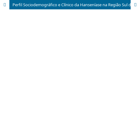
Perfil Sociodemográfico e Clínico da Hanseníase na Região Sul do Brasil: Uma Análise Retrospectiva e Epidemiológica