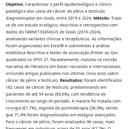
Objetivo:
Caracterizar o perfil epidemiológico e clínico-
patológico dos casos de câncer de pênis e testículo
diagnosticados em Goiás, entre 2019 e 2024.
Método:
Trata-
se de um estudo ecológico, descritivo e retrospectivo com
dados do TABNET/DATASUS de Goiás (2019–2024),
analisando variáveis clínicas e terapêuticas. As informações
foram organizadas em Excel® e submetidas à análise
estatística descritiva e testes de associação (Fisher ou Qui-
quadrado) no SPSS 27. Paralelamente, realizou-se revisão
narrativa de literatura em bases nacionais e internacionais,
incluindo artigos publicados nos últimos cinco anos sobre
câncer de pênis e testículo.
Resultados:
Foram identificados
182 casos de câncer de testículo, predominando em
pacientes de até 54 anos (89,6%), com tendência de
crescimento ao longo do período. A maioria foi tratada com
cirurgia (61,7%), seguida de quimioterapia (38,3%), sendo
que 71,4% foram diagnosticados em estágios avançados.
Para o câncer de pênis, foram analisados 96 casos, mais
frequentes em indivíduos acima de 55 anos (67,7%). O