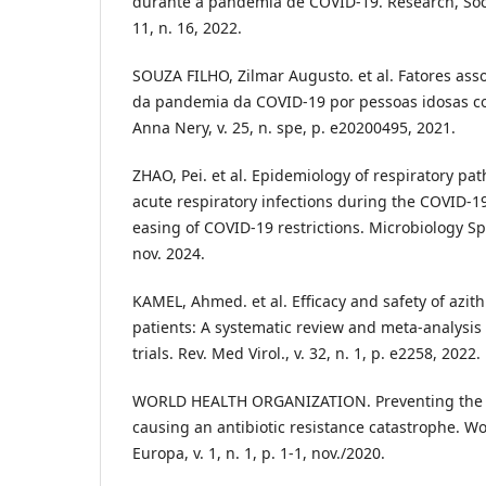
durante a pandemia de COVID-19. Research, Soc
11, n. 16, 2022.
SOUZA FILHO, Zilmar Augusto. et al. Fatores as
da pandemia da COVID-19 por pessoas idosas c
Anna Nery, v. 25, n. spe, p. e20200495, 2021.
ZHAO, Pei. et al. Epidemiology of respiratory pa
acute respiratory infections during the COVID‐
easing of COVID‐19 restrictions. Microbiology Spe
nov. 2024.
KAMEL, Ahmed. et al. Efficacy and safety of azi
patients: A systematic review and meta-analysis 
trials. Rev. Med Virol., v. 32, n. 1, p. e2258, 2022.
WORLD HEALTH ORGANIZATION. Preventing the
causing an antibiotic resistance catastrophe. W
Europa, v. 1, n. 1, p. 1-1, nov./2020.