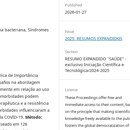
Published
2026-01-27
cia bacteriana, Síndromes
Issue
2025: RESUMOS EXPANDIDOS
Section
RESUMO EXPANDIDO "SAÚDE" -
exclusivo Iniciação Científica e
Tecnológica/2024-2025
ica de Importância
esafios na abordagem
almente em relação ao uso
License
 comorbidades podem
These Proceedings offer free and
erapêutica e a resistência
immediate access to their content, b
orbidades influenciaram a
on the principle that making scientifi
ela COVID-19.
Método:
knowledge freely available to the publ
baseado em 126
fosters the global democratization of