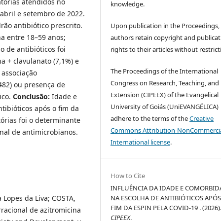
tórias atendidos no
knowledge.
 abril e setembro de 2022.
ão antibiótico prescrito.
Upon publication in the Proceedings,
ha entre 18–59 anos;
authors retain copyright and publicat
de antibióticos foi
rights to their articles without restrict
a + clavulanato (7,1%) e
The Proceedings of the International
e associação
Congress on Research, Teaching, and
1482) ou presença de
Extension (CIPEEX) of the Evangelical
ico.
Conclusão:
Idade e
University of Goiás (UniEVANGÉLICA)
tibióticos após o fim da
adhere to the terms of the
Creative
tórias foi o determinante
Commons Attribution-NonCommercia
onal de antimicrobianos.
International license
.
How to Cite
INFLUÊNCIA DA IDADE E COMORBID
NA ESCOLHA DE ANTIBIÓTICOS APÓS
 Lopes da Liva; COSTA,
FIM DA ESPIN PELA COVID-19 . (2026)
racional de azitromicina
CIPEEX
.