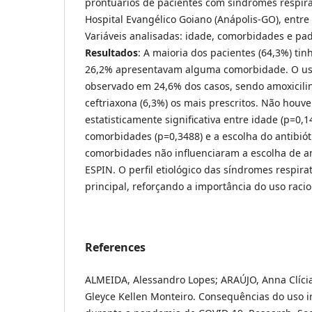
prontuários de pacientes com síndromes respira
Hospital Evangélico Goiano (Anápolis-GO), entre
Variáveis analisadas: idade, comorbidades e padr
Resultados
: A maioria dos pacientes (64,3%) tin
26,2% apresentavam alguma comorbidade. O uso 
observado em 24,6% dos casos, sendo amoxicilin
ceftriaxona (6,3%) os mais prescritos. Não houv
estatisticamente significativa entre idade (p=0,
comorbidades (p=0,3488) e a escolha do antibiót
comorbidades não influenciaram a escolha de an
ESPIN. O perfil etiológico das síndromes respira
principal, reforçando a importância do uso raci
References
ALMEIDA, Alessandro Lopes; ARAÚJO, Anna Clícia
Gleyce Kellen Monteiro. Consequências do uso ir