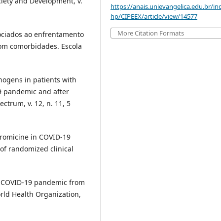
iety and Development, v.
https://anais.unievangelica.edu.br/in
hp/CIPEEX/article/view/14577
More Citation Formats
sociados ao enfrentamento
om comorbidades. Escola
thogens in patients with
19 pandemic and after
ctrum, v. 12, n. 11, 5
thromicine in COVID-19
of randomized clinical
 COVID-19 pandemic from
orld Health Organization,