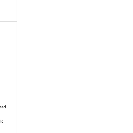
ased
c
ic