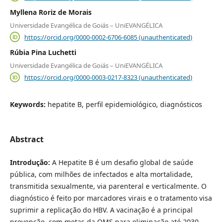
Myllena Roriz de Morais
Universidade Evangélica de Goiás – UniEVANGÉLICA
https://orcid.org/0000-0002-6706-6085 (unauthenticated)
Rúbia Pina Luchetti
Universidade Evangélica de Goiás – UniEVANGÉLICA
https://orcid.org/0000-0003-0217-8323 (unauthenticated)
Keywords:
hepatite B, perfil epidemiológico, diagnósticos
Abstract
Introdução:
A Hepatite B é um desafio global de saúde
pública, com milhões de infectados e alta mortalidade,
transmitida sexualmente, via parenteral e verticalmente. O
diagnóstico é feito por marcadores virais e o tratamento visa
suprimir a replicação do HBV. A vacinação é a principal
prevenção, com metas da OMS para eliminação até 2030,