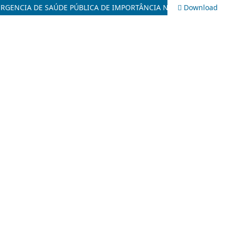
Download
COMPARAR IDADE, SEXO E COMORBIDADES DOS PACIENTES COM SÍNDROMES RESPIRATÓRIAS DURANTE E APÓS O FIM DA EMERGENCIA DE SAÚDE PÚBLICA DE IMPORTÂNCIA NACIONAL PELA COVID-19