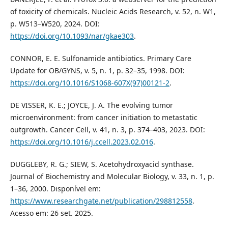
of toxicity of chemicals. Nucleic Acids Research, v. 52, n. W1,
p. W513–W520, 2024. DOI:
https://doi.org/10.1093/nar/gkae303
.
CONNOR, E. E. Sulfonamide antibiotics. Primary Care
Update for OB/GYNS, v. 5, n. 1, p. 32–35, 1998. DOI:
https://doi.org/10.1016/S1068-607X(97)00121-2
.
DE VISSER, K. E.; JOYCE, J. A. The evolving tumor
microenvironment: from cancer initiation to metastatic
outgrowth. Cancer Cell, v. 41, n. 3, p. 374–403, 2023. DOI:
https://doi.org/10.1016/j.ccell.2023.02.016
.
DUGGLEBY, R. G.; SIEW, S. Acetohydroxyacid synthase.
Journal of Biochemistry and Molecular Biology, v. 33, n. 1, p.
1–36, 2000. Disponível em:
https://www.researchgate.net/publication/298812558
.
Acesso em: 26 set. 2025.