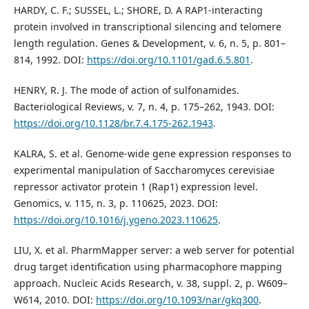
HARDY, C. F.; SUSSEL, L.; SHORE, D. A RAP1-interacting
protein involved in transcriptional silencing and telomere
length regulation. Genes & Development, v. 6, n. 5, p. 801–
814, 1992. DOI:
https://doi.org/10.1101/gad.6.5.801
.
HENRY, R. J. The mode of action of sulfonamides.
Bacteriological Reviews, v. 7, n. 4, p. 175–262, 1943. DOI:
https://doi.org/10.1128/br.7.4.175-262.1943
.
KALRA, S. et al. Genome-wide gene expression responses to
experimental manipulation of Saccharomyces cerevisiae
repressor activator protein 1 (Rap1) expression level.
Genomics, v. 115, n. 3, p. 110625, 2023. DOI:
https://doi.org/10.1016/j.ygeno.2023.110625
.
LIU, X. et al. PharmMapper server: a web server for potential
drug target identification using pharmacophore mapping
approach. Nucleic Acids Research, v. 38, suppl. 2, p. W609–
W614, 2010. DOI:
https://doi.org/10.1093/nar/gkq300
.