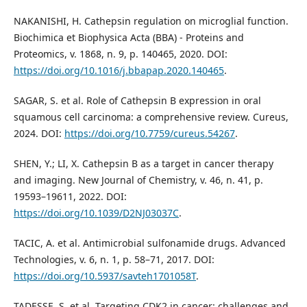
NAKANISHI, H. Cathepsin regulation on microglial function.
Biochimica et Biophysica Acta (BBA) - Proteins and
Proteomics, v. 1868, n. 9, p. 140465, 2020. DOI:
https://doi.org/10.1016/j.bbapap.2020.140465
.
SAGAR, S. et al. Role of Cathepsin B expression in oral
squamous cell carcinoma: a comprehensive review. Cureus,
2024. DOI:
https://doi.org/10.7759/cureus.54267
.
SHEN, Y.; LI, X. Cathepsin B as a target in cancer therapy
and imaging. New Journal of Chemistry, v. 46, n. 41, p.
19593–19611, 2022. DOI:
https://doi.org/10.1039/D2NJ03037C
.
TACIC, A. et al. Antimicrobial sulfonamide drugs. Advanced
Technologies, v. 6, n. 1, p. 58–71, 2017. DOI:
https://doi.org/10.5937/savteh1701058T
.
TADESSE, S. et al. Targeting CDK2 in cancer: challenges and