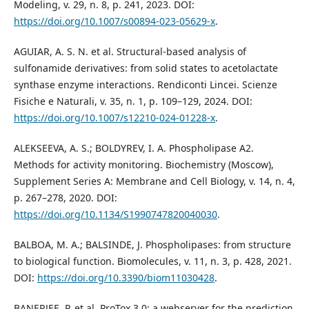
Modeling, v. 29, n. 8, p. 241, 2023. DOI:
https://doi.org/10.1007/s00894-023-05629-x
.
AGUIAR, A. S. N. et al. Structural-based analysis of
sulfonamide derivatives: from solid states to acetolactate
synthase enzyme interactions. Rendiconti Lincei. Scienze
Fisiche e Naturali, v. 35, n. 1, p. 109–129, 2024. DOI:
https://doi.org/10.1007/s12210-024-01228-x
.
ALEKSEEVA, A. S.; BOLDYREV, I. A. Phospholipase A2.
Methods for activity monitoring. Biochemistry (Moscow),
Supplement Series A: Membrane and Cell Biology, v. 14, n. 4,
p. 267–278, 2020. DOI:
https://doi.org/10.1134/S1990747820040030
.
BALBOA, M. A.; BALSINDE, J. Phospholipases: from structure
to biological function. Biomolecules, v. 11, n. 3, p. 428, 2021.
DOI:
https://doi.org/10.3390/biom11030428
.
BANERJEE, P. et al. ProTox 3.0: a webserver for the prediction