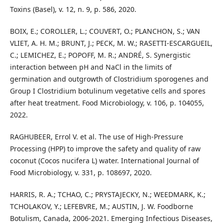
Toxins (Basel), v. 12, n. 9, p. 586, 2020.
BOIX, E.; COROLLER, L.; COUVERT, O.; PLANCHON, S.; VAN
VLIET, A. H. M.; BRUNT, J.; PECK, M. W.; RASETTI-ESCARGUEIL,
C.; LEMICHEZ, E.; POPOFF, M. R.; ANDRÉ, S. Synergistic
interaction between pH and NaCl in the limits of
germination and outgrowth of Clostridium sporogenes and
Group I Clostridium botulinum vegetative cells and spores
after heat treatment. Food Microbiology, v. 106, p. 104055,
2022.
RAGHUBEER, Errol V. et al. The use of High-Pressure
Processing (HPP) to improve the safety and quality of raw
coconut (Cocos nucifera L) water. International Journal of
Food Microbiology, v. 331, p. 108697, 2020.
HARRIS, R. A.; TCHAO, C.; PRYSTAJECKY, N.; WEEDMARK, K.;
TCHOLAKOV, Y.; LEFEBVRE, M.; AUSTIN, J. W. Foodborne
Botulism, Canada, 2006-2021. Emerging Infectious Diseases,