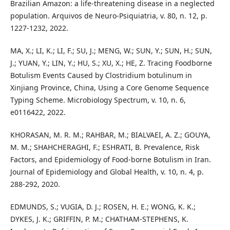
Brazilian Amazon: a life-threatening disease in a neglected
population. Arquivos de Neuro-Psiquiatria, v. 80, n. 12, p.
1227-1232, 2022.
MA, X.; LI, K.; LI, F.; SU, J.; MENG, W.; SUN, Y.; SUN, H.; SUN,
J.; YUAN, Y.; LIN, Y.; HU, S.; XU, X.; HE, Z. Tracing Foodborne
Botulism Events Caused by Clostridium botulinum in
Xinjiang Province, China, Using a Core Genome Sequence
Typing Scheme. Microbiology Spectrum, v. 10, n. 6,
e0116422, 2022.
KHORASAN, M. R. M.; RAHBAR, M.; BIALVAEI, A. Z.; GOUYA,
M. M.; SHAHCHERAGHI, F.; ESHRATI, B. Prevalence, Risk
Factors, and Epidemiology of Food-borne Botulism in Iran.
Journal of Epidemiology and Global Health, v. 10, n. 4, p.
288-292, 2020.
EDMUNDS, S.; VUGIA, D. J.; ROSEN, H. E.; WONG, K. K.;
DYKES, J. K.; GRIFFIN, P. M.; CHATHAM-STEPHENS, K.