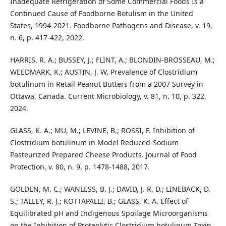
Inadequate Refrigeration of Some Commercial Foods Is a
Continued Cause of Foodborne Botulism in the United
States, 1994-2021. Foodborne Pathogens and Disease, v. 19,
n. 6, p. 417-422, 2022.
HARRIS, R. A.; BUSSEY, J.; FLINT, A.; BLONDIN-BROSSEAU, M.;
WEEDMARK, K.; AUSTIN, J. W. Prevalence of Clostridium
botulinum in Retail Peanut Butters from a 2007 Survey in
Ottawa, Canada. Current Microbiology, v. 81, n. 10, p. 322,
2024.
GLASS, K. A.; MU, M.; LEVINE, B.; ROSSI, F. Inhibition of
Clostridium botulinum in Model Reduced-Sodium
Pasteurized Prepared Cheese Products. Journal of Food
Protection, v. 80, n. 9, p. 1478-1488, 2017.
GOLDEN, M. C.; WANLESS, B. J.; DAVID, J. R. D.; LINEBACK, D.
S.; TALLEY, R. J.; KOTTAPALLI, B.; GLASS, K. A. Effect of
Equilibrated pH and Indigenous Spoilage Microorganisms
on the Inhibition of Proteolytic Clostridium botulinum Toxin